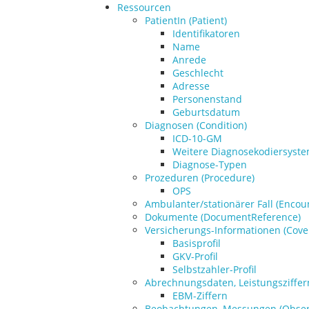
Ressourcen
PatientIn (Patient)
Identifikatoren
Name
Anrede
Geschlecht
Adresse
Personenstand
Geburtsdatum
Diagnosen (Condition)
ICD-10-GM
Weitere Diagnosekodiersyst
Diagnose-Typen
Prozeduren (Procedure)
OPS
Ambulanter/stationärer Fall (Encou
Dokumente (DocumentReference)
Versicherungs-Informationen (Cove
Basisprofil
GKV-Profil
Selbstzahler-Profil
Abrechnungsdaten, Leistungsziffer
EBM-Ziffern
Beobachtungen, Messungen (Obser