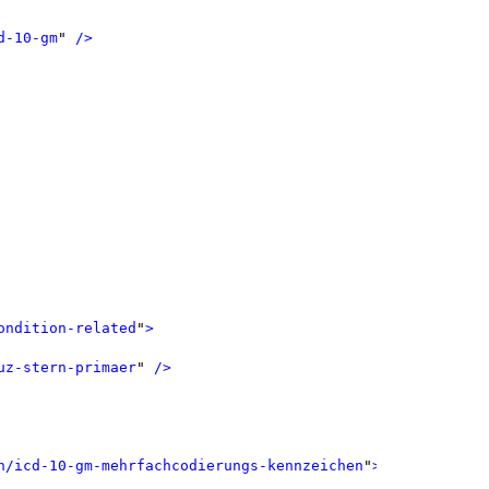
d-10-gm
"
 />
ondition-related
"
>
uz-stern-primaer
"
 />
n/icd-10-gm-mehrfachcodierungs-kennzeichen
"
>