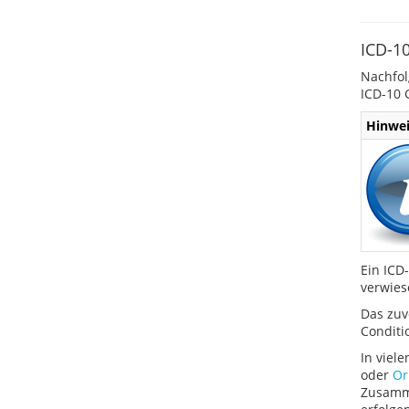
ICD-1
Nachfol
ICD-10 
Hinwei
Ein ICD
verwies
Das zuv
Conditi
In viel
oder
Or
Zusamme