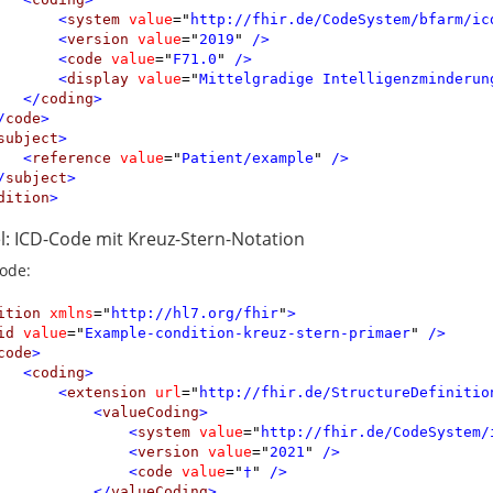
<
system
value
=
"
http://fhir.de/CodeSystem/bfarm/ic
<
version
value
=
"
2019
"
 />
<
code
value
=
"
F71.0
"
 />
<
display
value
=
"
Mittelgradige Intelligenzminderun
</
coding
>
/
code
>
subject
>
<
reference
value
=
"
Patient/example
"
 />
/
subject
>
dition
>
el: ICD-Code mit Kreuz-Stern-Notation
ode:
ition
xmlns
=
"
http://hl7.org/fhir
"
>
id
value
=
"
Example-condition-kreuz-stern-primaer
"
 />
code
>
<
coding
>
<
extension
url
=
"
http://fhir.de/StructureDefinitio
<
valueCoding
>
<
system
value
=
"
http://fhir.de/CodeSystem/
<
version
value
=
"
2021
"
 />
<
code
value
=
"
†
"
 />
</
valueCoding
>