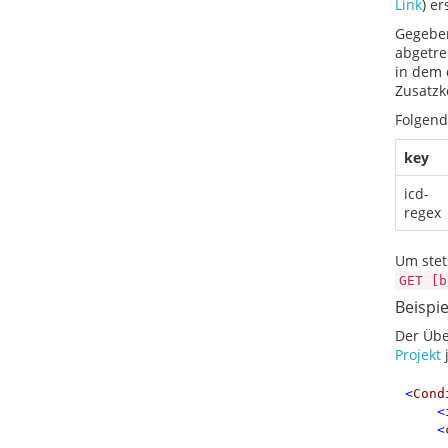
Link
) er
Gegeben
abgetre
in dem 
Zusatzk
Folgend
key
icd-
regex
Um stet
GET [b
Beispie
Der Übe
Projekt
j
<
Cond
<
<