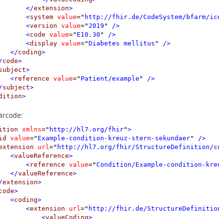
</
extension
>
<
system
value
=
"
http://fhir.de/CodeSystem/bfarm/ic
<
version
value
=
"
2019
"
 />
<
code
value
=
"
E10.30
"
 />
<
display
value
=
"
Diabetes mellitus
"
 />
</
coding
>
/
code
>
subject
>
<
reference
value
=
"
Patient/example
"
 />
/
subject
>
dition
>
ärcode:
ition
xmlns
=
"
http://hl7.org/fhir
"
>
id
value
=
"
Example-condition-kreuz-stern-sekundaer
"
 />
extension
url
=
"
http://hl7.org/fhir/StructureDefinition/c
<
valueReference
>
<
reference
value
=
"
Condition/Example-condition-kre
</
valueReference
>
/
extension
>
code
>
<
coding
>
<
extension
url
=
"
http://fhir.de/StructureDefinitio
<
valueCoding
>