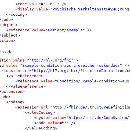
<
code
value
=
"
F16.1
"
 />
<
display
value
=
"
Psychische Verhaltensst&#246;rung
</
coding
>
/
code
>
subject
>
<
reference
value
=
"
Patient/example
"
 />
/
subject
>
dition
>
ärcode:
ition
xmlns
=
"
http://hl7.org/fhir
"
>
id
value
=
"
Example-condition-ausrufezeichen-sekundaer
"
 />
extension
url
=
"
http://hl7.org/fhir/StructureDefinition/c
<
valueReference
>
<
reference
value
=
"
Condition/Example-condition-aus
</
valueReference
>
/
extension
>
code
>
<
coding
>
<
extension
url
=
"
http://fhir.de/StructureDefinitio
<
valueCoding
>
<
system
value
=
"
http://fhir.de/CodeSystem/
<
code
value
=
"
!
"
 />
</
valueCoding
>