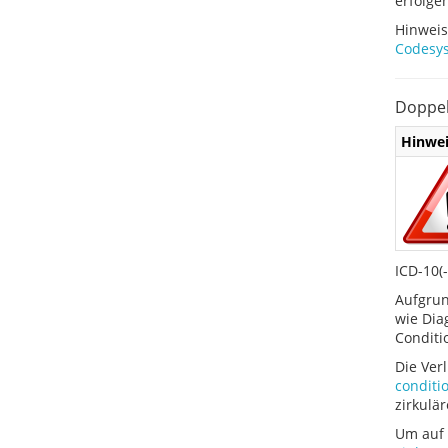
erfolgen
Hinweis
Codesy
Doppel
Hinwei
ICD-10(
Aufgrun
wie Dia
Conditi
Die Ver
conditi
zirkulä
Um auf 