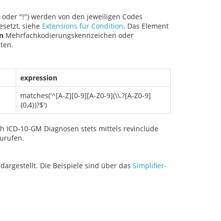
oder "!") werden von den jeweiligen Codes
setzt, siehe
Extensions für Condition
. Das Element
n
Mehrfachkodierungskennzeichen oder
ten.
expression
e
matches('^[A-Z][0-9][A-Z0-9](\\.?[A-Z0-9]
{0,4})?$')
ch ICD-10-GM Diagnosen stets mittels revinclude
urufen.
dargestellt. Die Beispiele sind über das
Simplifier-