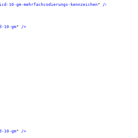
icd-10-gm-mehrfachcodierungs-kennzeichen
"
 />
d-10-gm
"
 />
d-10-gm
"
 />