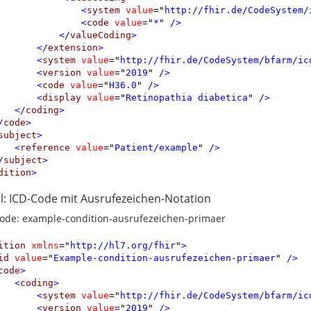
<
system
value
=
"
http://fhir.de/CodeSystem/
<
code
value
=
"
*
"
 />
</
valueCoding
>
</
extension
>
<
system
value
=
"
http://fhir.de/CodeSystem/bfarm/ic
<
version
value
=
"
2019
"
 />
<
code
value
=
"
H36.0
"
 />
<
display
value
=
"
Retinopathia diabetica
"
 />
</
coding
>
/
code
>
subject
>
<
reference
value
=
"
Patient/example
"
 />
/
subject
>
dition
>
el: ICD-Code mit Ausrufezeichen-Notation
ode: example-condition-ausrufezeichen-primaer
ition
xmlns
=
"
http://hl7.org/fhir
"
>
id
value
=
"
Example-condition-ausrufezeichen-primaer
"
 />
code
>
<
coding
>
<
system
value
=
"
http://fhir.de/CodeSystem/bfarm/ic
<
version
value
=
"
2019
"
 />