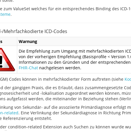
 sollte.
e zum ValueSet welches für ein entsprechendes Binding des ICD-
steme
.
-/Mehrfachkodierte ICD-Codes
s
Warnung
Die Empfehlung zum Umgang mit mehrfachkodierten ICD-1
von der vorherigen Empfehlung (Basisprofile < Version 1.0
Informationen zu den Gründen und der entsprechenden
FHIR-Chat
nachgelesen werden.
-GM) Codes können in mehrfachkodierter Form auftreten (siehe
Kod
d der gängigen Praxis, die es Erlaubt, dass zusammengesetzte C
gnosesicherheit und -lokalisation zugeordnet werden können, müs
ons aufgefasst werden, die miteinander in Beziehung stehen (Verli
linkung von Sekundär- auf die assoziierte Primärdiagnose erfolgt m
on-related
. Eine Verlinkung der Sekundärdiagnose in Richtung Pri
re Referenzierung entsteht.
der condition-related Extension auch Suchen zu können wurde w