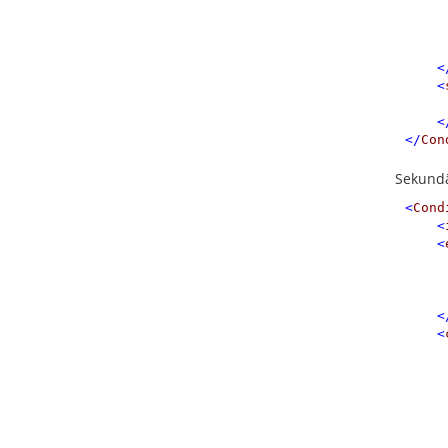
<
<
<
</
Con
Sekund
<
Cond
<
<
<
<