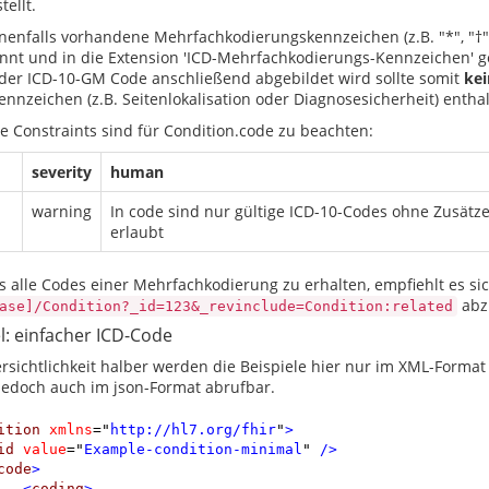
stellt.
enfalls vorhandene Mehrfachkodierungskennzeichen (z.B. "*", "†" 
nnt und in die Extension 'ICD-Mehrfachkodierungs-Kennzeichen' ge
der ICD-10-GM Code anschließend abgebildet wird sollte somit
kei
ennzeichen (z.B. Seitenlokalisation oder Diagnosesicherheit) enthal
e Constraints sind für Condition.code zu beachten:
severity
human
warning
In code sind nur gültige ICD-10-Codes ohne Zusätz
erlaubt
s alle Codes einer Mehrfachkodierung zu erhalten, empfiehlt es si
abz
ase]/Condition?_id=123&_revinclude=Condition:related
l: einfacher ICD-Code
rsichtlichkeit halber werden die Beispiele hier nur im XML-Format 
edoch auch im json-Format abrufbar.
ition
xmlns
=
"
http://hl7.org/fhir
"
>
id
value
=
"
Example-condition-minimal
"
 />
code
>
<
coding
>