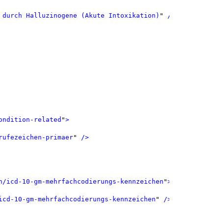
 durch Halluzinogene (Akute Intoxikation)
"
 />
ondition-related
"
>
rufezeichen-primaer
"
 />
n/icd-10-gm-mehrfachcodierungs-kennzeichen
"
>
icd-10-gm-mehrfachcodierungs-kennzeichen
"
 />