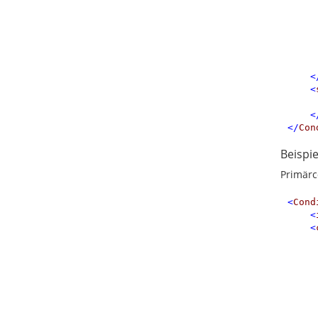
<
<
<
</
Con
Beispi
Primärc
<
Cond
<
<