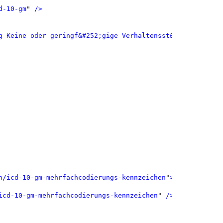
d-10-gm
"
 />
g Keine oder geringf&#252;gige Verhaltensst&#246;rung
"
 /
n/icd-10-gm-mehrfachcodierungs-kennzeichen
"
>
icd-10-gm-mehrfachcodierungs-kennzeichen
"
 />