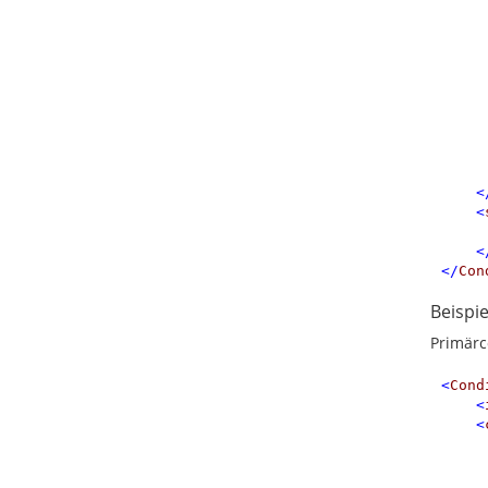
<
<
<
</
Con
Beispi
Primärc
<
Cond
<
<