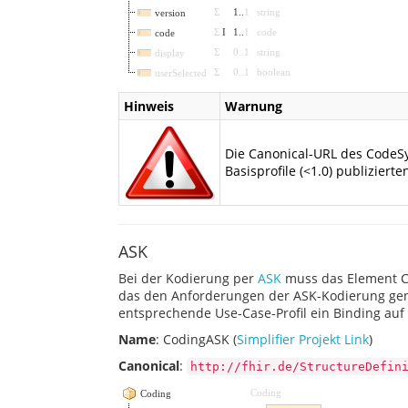
Σ
1
..
1
string
version
Σ
I
1
..
1
code
code
Σ
0
..
1
string
display
Σ
0
..
1
boolean
userSelected
Hinweis
Warnung
Die Canonical-URL des CodeSy
Basisprofile (<1.0) publizierte
ASK
Bei der Kodierung per
ASK
muss das Element Co
das den Anforderungen der ASK-Kodierung genüg
entsprechende Use-Case-Profil ein Binding au
Name
: CodingASK (
Simplifier Projekt Link
)
Canonical
:
http://fhir.de/StructureDefin
Coding
Coding