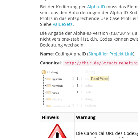
Bei der Kodierung per
Alpha-ID
muss das Eleme
sein, das den Anforderungen der Alpha-ID-Kodi
Profils in das entsprechende Use-Case-Profil e
Siehe
ValueSets
.
Die Angabe der Alpha-ID-Version (z.B."2019"), a
nicht versions-stabil ist, d.h. Codes können z
Bedeutung wechseln.
Name
: CodingAlphaID (
Simplifier Projekt Link
)
Canonical
:
http://fhir.de/StructureDefin
Coding
Coding
Σ
1
..
1
uri
Fixed Value
system
Σ
1
..
1
string
version
Σ
1
..
1
code
code
Σ
0
..
1
string
display
Σ
0
..
1
boolean
userSelected
Hinweis
Warnung
Die Canonical-URL des CodeSy