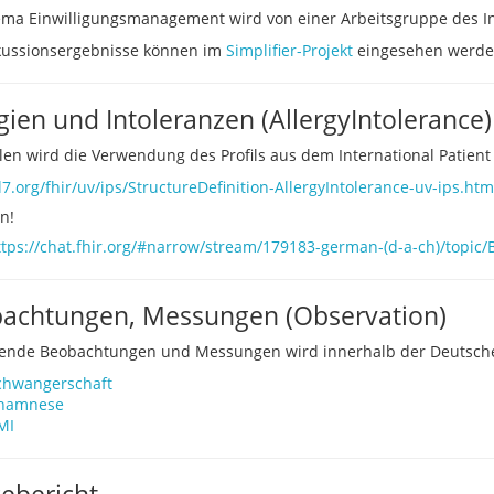
ma Einwilligungsmanagement wird von einer Arbeitsgruppe des Int
kussionsergebnisse können im
Simplifier-Projekt
eingesehen werden.
gien und Intoleranzen (AllergyIntolerance)
en wird die Verwendung des Profils aus dem International Patient
l7.org/fhir/uv/ips/StructureDefinition-AllergyIntolerance-uv-ips.htm
n!
ttps://chat.fhir.org/#narrow/stream/179183-german-(d-a-ch)/topic/
achtungen, Messungen (Observation)
gende Beobachtungen und Messungen wird innerhalb der Deutschen 
chwangerschaft
namnese
MI