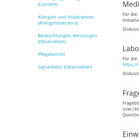
Medi
(Consent)
Für die
Allergien und Intoleranzen
Initiati
(AllergyIntolerance)
Diskuss
Beobachtungen, Messungen
(Observation)
Labo
Pflegebericht
Für die
https://
Signaldaten (Observation)
Diskuss
Frag
Fragebö
usw.) k
Questio
Einw