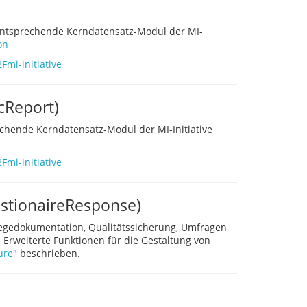
 entsprechende Kerndatensatz-Modul der MI-
on
mi-initiative
cReport)
echende Kerndatensatz-Modul der MI-Initiative
mi-initiative
stionaireResponse)
flegedokumentation, Qualitätssicherung, Umfragen
 Erweiterte Funktionen für die Gestaltung von
ure"
beschrieben.