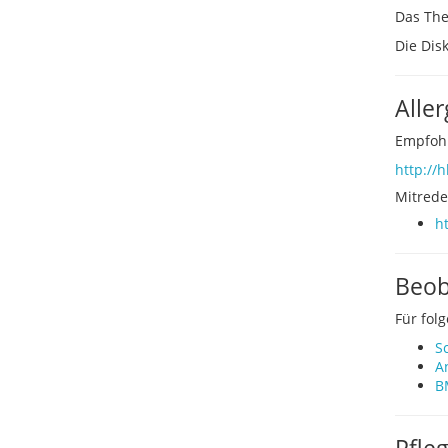
Das The
Die Dis
Aller
Empfohl
http://h
Mitrede
h
Beob
Für fol
S
A
B