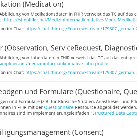
kation (Medication)
 Abbildung von Medikationsdaten in FHIR verweist das TC auf das
ve:
https://simplifier.net/MedizininformatikInitiative-ModulMedikati
ion im Chat:
https://chat.fhir.org/#narrow/stream/179307-german.2F
r (Observation, ServiceRequest, Diagnosti
 Abbildung von Labordaten in FHIR verweist das TC auf das entspr
simplifier.net/medizininformatikinitiative-laborprofile
ion im Chat:
https://chat.fhir.org/#narrow/stream/179307-german.2F
ebögen und Formulare (Questionaire, Que
gen und Formulare (z.B. für Klinsiche Studien, Anästhesie- und P
önnen in FHIR mit der
Questionnaire
-Ressource abgebildet werden.
nnaires sind im Implementierungsleitfaden
"Structured Data Capt
illigungsmanagement (Consent)