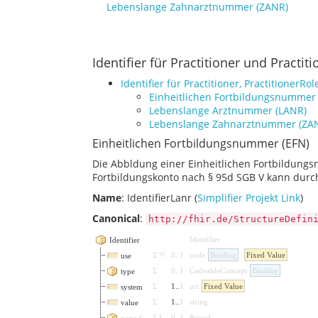
Lebenslange Zahnarztnummer (ZANR)
Identifier für Practitioner und Practit
Identifier für Practitioner, PractitionerRol
Einheitlichen Fortbildungsnummer 
Lebenslange Arztnummer (LANR)
Lebenslange Zahnarztnummer (ZA
Einheitlichen Fortbildungsnummer (EFN)
Die Abbldung einer Einheitlichen Fortbildungs
Fortbildungskonto nach § 95d SGB V kann durch f
Name
: IdentifierLanr (
Simplifier Projekt Link
)
Canonical
:
http://fhir.de/StructureDefin
Identifier
Identifier
Σ
?!
0
..
1
code
Binding
Fixed Value
use
Σ
0
..
1
CodeableConcept
Binding
type
Σ
1
..
1
uri
Fixed Value
system
Σ
1
..
1
string
value
Σ
I
0
..
1
Period
period