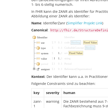
1- bis 6-stellig numerisch.
In FHIR kann die ZANR als Identifier für Practi
Abbildung einer ZANR als Identifier:
Name
: IdentifierZanr (
Simplifier Projekt Link
)
Canonical
:
http://fhir.de/StructureDefin
Identifier
Identifier
Σ
?!
0
..
1
code
Binding
Fixed Value
use
Σ
0
..
1
CodeableConcept
Binding
type
Σ
1
..
1
uri
Fixed Value
system
Σ
I
1
..
1
string
value
Σ
I
0
..
1
Period
period
Σ
I
0
..
1
Reference
(
Organization
)
assigner
Kontext
: Der Identifier kann u.a. in Practition
Folgende Constraints sind zu beachten:
key
severity
human
zanr-
warning
Die ZANR bestehend aus 7-s
1
Fachbezeichnung muss 9-st