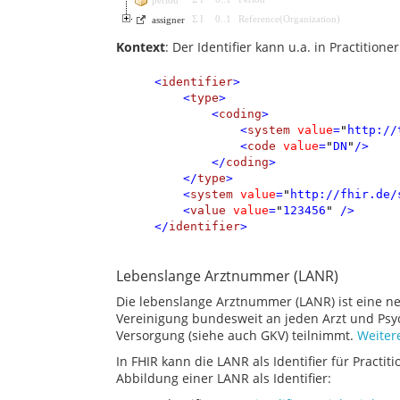
Σ
I
0
..
1
Reference
(
Organization
)
assigner
Kontext
: Der Identifier kann u.a. in Practition
<
identifier
>
<
type
>
<
coding
>
<
system
value
=
"
http://
<
code
value
=
"
DN
"
/>
</
coding
>
</
type
>
<
system
value
=
"
http://fhir.de/
<
value
value
=
"
123456
"
/>
</
identifier
>
Lebenslange Arztnummer (LANR)
Die lebenslange Arztnummer (LANR) ist eine ne
Vereinigung bundesweit an jeden Arzt und Psyc
Versorgung (siehe auch GKV) teilnimmt.
Weiter
In FHIR kann die LANR als Identifier für Practi
Abbildung einer LANR als Identifier: