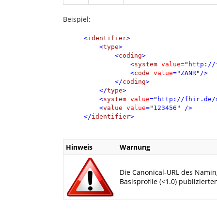
Beispiel:
<
identifier
>
<
type
>
<
coding
>
<
system
value
=
"
http://
<
code
value
=
"
ZANR
"
/>
</
coding
>
</
type
>
<
system
value
=
"
http://fhir.de/
<
value
value
=
"
123456
"
/>
</
identifier
>
Hinweis
Warnung
Die Canonical-URL des Naming
Basisprofile (<1.0) publizierte