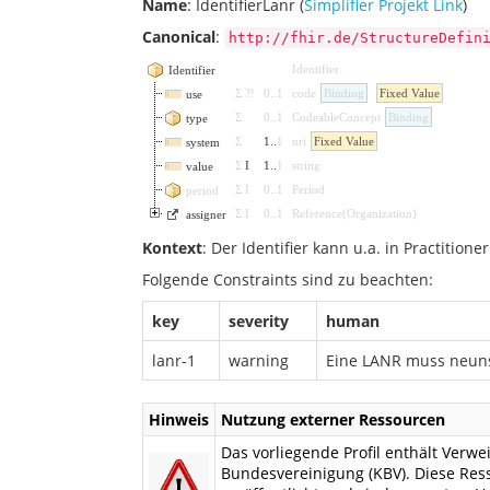
Name
: IdentifierLanr (
Simplifier Projekt Link
)
Canonical
:
http://fhir.de/StructureDefin
Identifier
Identifier
Σ
?!
0
..
1
code
Binding
Fixed Value
use
Σ
0
..
1
CodeableConcept
Binding
type
Σ
1
..
1
uri
Fixed Value
system
Σ
I
1
..
1
string
value
Σ
I
0
..
1
Period
period
Σ
I
0
..
1
Reference
(
Organization
)
assigner
Kontext
: Der Identifier kann u.a. in Practition
Folgende Constraints sind zu beachten:
key
severity
human
lanr-1
warning
Eine LANR muss neuns
Hinweis
Nutzung externer Ressourcen
Das vorliegende Profil enthält Ver
Bundesvereinigung (KBV). Diese Ress