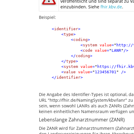
veröffentlicht und sind separat zu 
einzubinden. Siehe
fhir.kbv.de
.
Beispiel:
<
identifier
>
<
type
>
<
coding
>
<
system
value
=
"
http://
<
code
value
=
"
LANR
"
/>
</
coding
>
</
type
>
<
system
value
=
"
https://fhir.kb
<
value
value
=
"
123456701
"
/>
</
identifier
>
Die Angabe des Identifier-Types ist optional, 
URL "http://fhir.de/NamingSystem/kbv/lanr" zu 
sein, wenn sowohl LANRs als auch ZANRs (Zah
keinen einheitlichen Namensraum verfügen und
Lebenslange Zahnarztnummer (ZANR)
Die ZANR wird für Zahnarztnummern (Zahnarz
den Landesvereinigungen für ihren Abrechnu