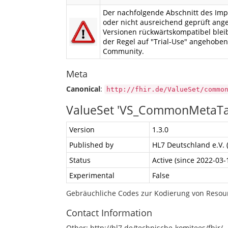
Der nachfolgende Abschnitt des Impl
oder nicht ausreichend geprüft ang
Versionen rückwärtskompatibel bleib
der Regel auf "Trial-Use" angehobe
Community.
Meta
Canonical
:
http://fhir.de/ValueSet/commo
ValueSet 'VS_CommonMetaTa
Version
1.3.0
Published by
HL7 Deutschland e.V. 
Status
Active (since 2022-03-
Experimental
False
Gebräuchliche Codes zur Kodierung von Resou
Contact Information
Other: http://hl7.de/technische-komitees/fhir/