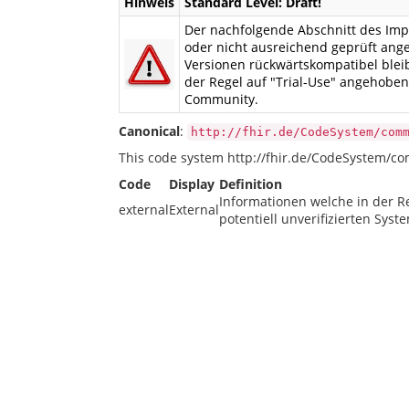
Hinweis
Standard Level: Draft!
Der nachfolgende Abschnitt des Impl
oder nicht ausreichend geprüft ang
Versionen rückwärtskompatibel bleib
der Regel auf "Trial-Use" angehobe
Community.
Canonical
:
http://fhir.de/CodeSystem/com
This code system http://fhir.de/CodeSystem/co
Code
Display
Definition
Informationen welche in der 
external
External
potentiell unverifizierten Syst