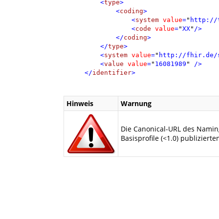
<
type
>
<
coding
>
<
system
value
=
"
http://
<
code
value
=
"
XX
"
/>
</
coding
>
</
type
>
<
system
value
=
"
http://fhir.de/
<
value
value
=
"
16081989
"
/>
</
identifier
>
Hinweis
Warnung
Die Canonical-URL des Naming
Basisprofile (<1.0) publizierte