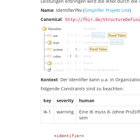
Leistungen erbringen wird die IKNR durch die
Name
: IdentifierPkv (
Simplifier Projekt Link
)
Canonical
:
http://fhir.de/StructureDefin
Identifier
Identifier
Σ
?!
0
..
1
code
Binding
Fixed Value
use
Σ
0
..
1
CodeableConcept
Binding
type
Σ
1
..
1
uri
Fixed Value
system
Σ
I
1
..
1
string
value
Σ
I
0
..
1
Period
period
Σ
I
0
..
1
Reference
(
Organization
)
assigner
Kontext
: Der Identifier kann u.a. in Organizat
Folgende Constraints sind zu beachten:
key
severity
human
ik-1
warning
Eine IK muss 8- (ohne Prüfziff
sein
<
identifier
>