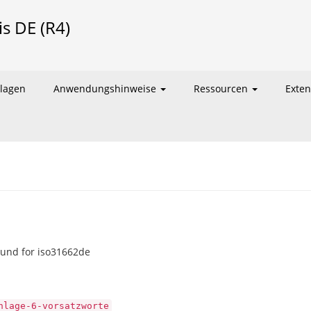
is DE (R4)
lagen
Anwendungshinweise
Ressourcen
Exte
ound for iso31662de
nlage-6-vorsatzworte