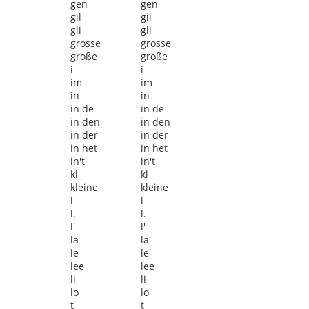
gen
gen
gil
gil
gli
gli
grosse
grosse
große
große
i
i
im
im
in
in
in de
in de
in den
in den
in der
in der
in het
in het
in't
in't
kl
kl
kleine
kleine
l
l
l.
l.
l'
l'
la
la
le
le
lee
lee
li
li
lo
lo
t
t