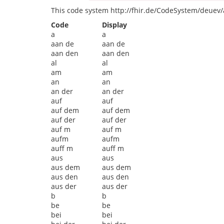
This code system http://fhir.de/CodeSystem/deuev/a
Code
Display
a
a
aan de
aan de
aan den
aan den
al
al
am
am
an
an
an der
an der
auf
auf
auf dem
auf dem
auf der
auf der
auf m
auf m
aufm
aufm
auff m
auff m
aus
aus
aus dem
aus dem
aus den
aus den
aus der
aus der
b
b
be
be
bei
bei