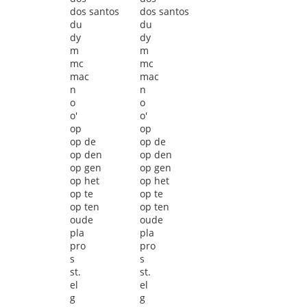
dos santos
dos santos
du
du
dy
dy
m
m
mc
mc
mac
mac
n
n
o
o
o'
o'
op
op
op de
op de
op den
op den
op gen
op gen
op het
op het
op te
op te
op ten
op ten
oude
oude
pla
pla
pro
pro
s
s
st.
st.
el
el
g
g