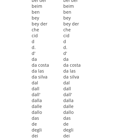
bei der
bei der
beim
beim
ben
ben
bey
bey
bey der
bey der
che
che
cid
cid
d
d
d.
d.
d'
d'
da
da
da costa
da costa
da las
da las
da silva
da silva
dal
dal
dall
dall
dall'
dall'
dalla
dalla
dalle
dalle
dallo
dallo
das
das
de
de
degli
degli
dei
dei