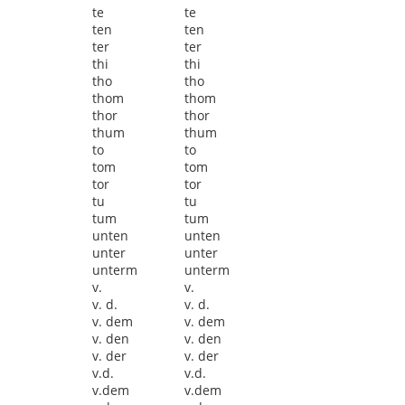
te
te
ten
ten
ter
ter
thi
thi
tho
tho
thom
thom
thor
thor
thum
thum
to
to
tom
tom
tor
tor
tu
tu
tum
tum
unten
unten
unter
unter
unterm
unterm
v.
v.
v. d.
v. d.
v. dem
v. dem
v. den
v. den
v. der
v. der
v.d.
v.d.
v.dem
v.dem