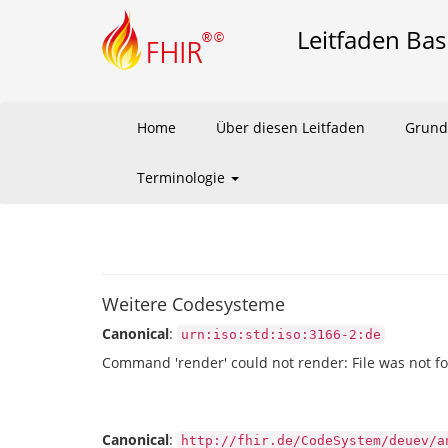
Leitfaden Bas
Home
Über diesen Leitfaden
Grund
Terminologie
Weitere Codesysteme
Canonical
:
urn:iso:std:iso:3166-2:de
Command 'render' could not render: File was not f
Canonical
:
http://fhir.de/CodeSystem/deuev/a