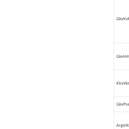
GkvKv
GkvHm
KbvVk
GkvPs
ArgeIk