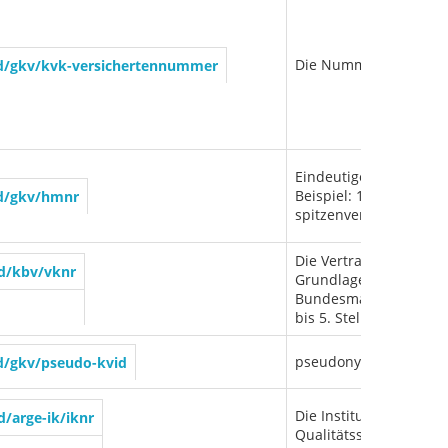
Die Nummer der bis 2
sid/gkv/kvk-versichertennummer
Eindeutige Identifi
Beispiel: 10.50.01.0001
sid/gkv/hmnr
spitzenverband.de/
Die Vertragskassennum
id/kbv/vknr
Grundlage hierfür ist
Bundesmantelvertrages 
bis 5. Stelle: Serien
pseudonymisierte Ver
id/gkv/pseudo-kvid
Die Institutionskennze
id/arge-ik/iknr
Qualitätssicherungsma