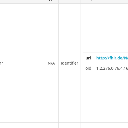
uri
http://fhir.de/
nr
N/A
Identifier
oid
1.2.276.0.76.4.1