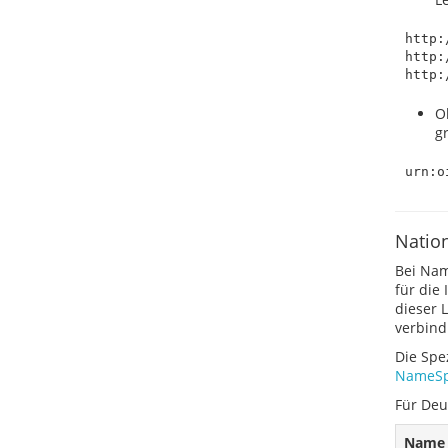
http:
http:
O
g
Natio
Bei Nam
für die
dieser 
verbindl
Die Spe
NameSp
Für Deu
Name