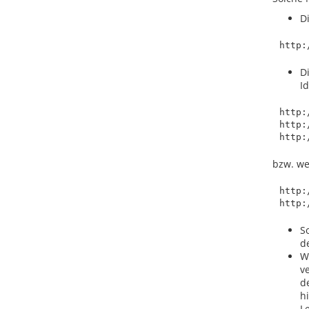
Di
D
Id
http:
http:
bzw. we
http:
S
d
W
ve
de
hi
L