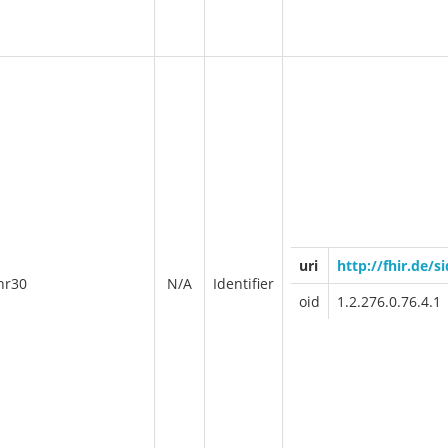
uri
http://fhir.de/s
nr30
N/A
Identifier
oid
1.2.276.0.76.4.1