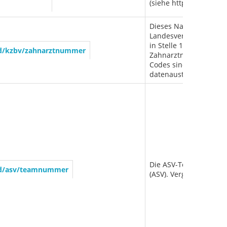
(siehe http://www.dguv
Dieses NamingSystem 
Landesvereinigungen f
in Stelle 1-2 aus den 
sid/kzbv/zahnarztnummer
Zahnarztnummer. Letzter
Codes sind hier zu find
datenaustausch.de/med
Die ASV-Teamnummer is
sid/asv/teamnummer
(ASV). Vergeben wird s