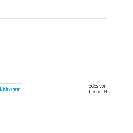
Jedes von einer Kassen
id/kbv/pnr
den am Netz beteiligt