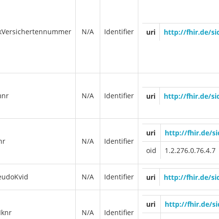
kVersichertennummer
N/A
Identifier
uri
http://fhir.de/
nr
N/A
Identifier
uri
http://fhir.de/
uri
http://fhir.de/s
nr
N/A
Identifier
oid
1.2.276.0.76.4.7
eudoKvid
N/A
Identifier
uri
http://fhir.de/s
uri
http://fhir.de/s
Iknr
N/A
Identifier