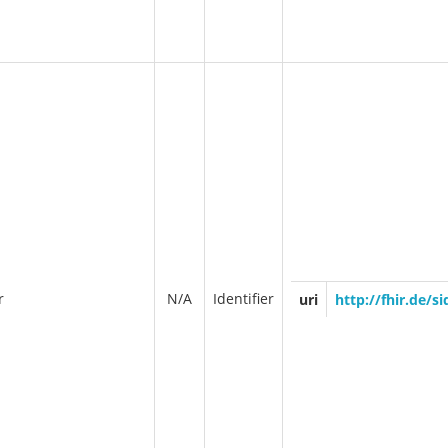
r
N/A
Identifier
uri
http://fhir.de/s