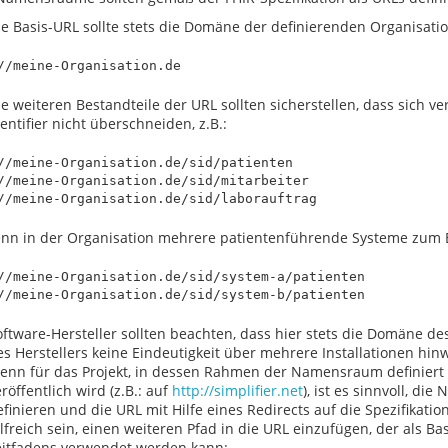
e Basis-URL sollte stets die Domäne der definierenden Organisation
ie weiteren Bestandteile der URL sollten sicherstellen, dass sich 
entifier nicht überschneiden, z.B.:
//meine-Organisation.de/sid/patienten

//meine-Organisation.de/sid/mitarbeiter

nn in der Organisation mehrere patientenführende Systeme zum 
//meine-Organisation.de/sid/system-a/patienten

oftware-Hersteller sollten beachten, dass hier stets die Domäne d
es Herstellers keine Eindeutigkeit über mehrere Installationen hi
enn für das Projekt, in dessen Rahmen der Namensraum definiert 
röffentlich wird (z.B.: auf
http://simplifier.net
), ist es sinnvoll, 
finieren und die URL mit Hilfe eines Redirects auf die Spezifikati
lfreich sein, einen weiteren Pfad in die URL einzufügen, der als Ba
eitfadens verwendet werden kann: