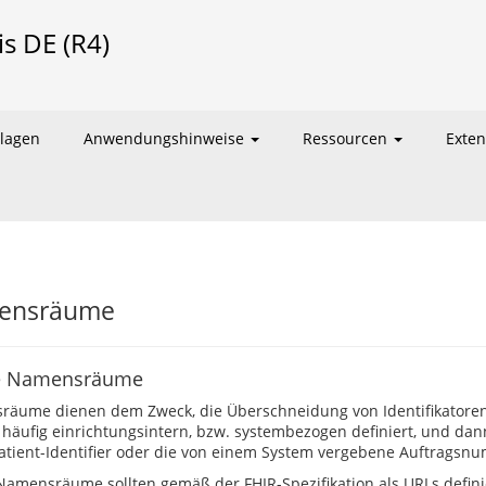
is DE (R4)
lagen
Anwendungshinweise
Ressourcen
Exte
ensräume
e Namensräume
äume dienen dem Zweck, die Überschneidung von Identifikatoren
häufig einrichtungsintern, bzw. systembezogen definiert, und dan
Patient-Identifier oder die von einem System vergebene Auftragsn
Namensräume sollten gemäß der FHIR-Spezifikation als URLs definie