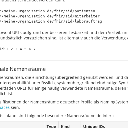
//meine-Organisation.de/fhir/sid/patienten

//meine-Organisation.de/fhir/sid/mitarbeiter

bwohl URLs aufgrund der besseren Lesbarkeit und dem Vorteil, unmi
rundsätzlich vorzuziehen sind, ist alternativ auch die Verwendung 
nale Namensräume
ensräumen, die einrichtungsübergreifend genutzt werden, und d
 Interoperabilität unerlässlich, systemübergreifend eindeutige Sy
Leitfaden URLs für einige häufig verwendete Namensräume, deren
ich ist.
zifikationen der Namensräume deutscher Profile als NamingSys
aces
sein.
tschland sind folgende besondere Namensräume definiert:
Type
Kind
Unique IDs