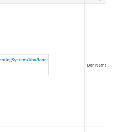
NamingSystem/kbv/lanr
Der Namensraum für die
6