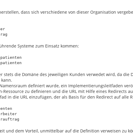
herstellen, dass sich verschiedene von dieser Organisation vergeben


er

nführende Systeme zum Einsatz kommen:
patienten

ier stets die Domäne des jeweiligen Kunden verwedet wird, da die 
 kann.
Namensraum definiert wurde, ein Implementierungsleitfaden veröff
essource zu definieren und die URL mit Hilfe eines Redirects auf
Pfad in die URL einzufügen, der als Basis für den Redirect auf al
enten

rbeiter

 und dem Vorteil, unmittelbar auf die Definition verweisen zu könn