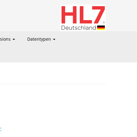
nsions
Datentypen
C