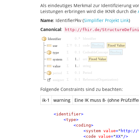
Als eindeutiges Merkmal zur Identifizierung vo
Leistungen erbringen wird die IKNR durch die
Name
: IdentifierPkv (
Simplifier Projekt Link
)
Canonical
:
http://fhir.de/StructureDefin
0
..
*
Identifier
Identifier
Σ
?!
0
..
1
code
Binding
Fixed Value
use
Σ
0
..
1
CodeableConcept
Binding
type
Σ
1
..
1
uri
Fixed Value
system
Σ
1
..
1
string
value
Σ
0
..
1
Period
period
Σ
0
..
1
Reference
(
Organization
)
assigner
Folgende Constraints sind zu beachten:
ik-1
warning
Eine IK muss 8- (ohne Prüfziffer)
<
identifier
>
<
type
>
<
coding
>
<
system
value
=
"
http://
<
code
value
=
"
XX
"
/>