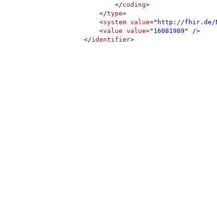
</
coding
>
</
type
>
<
system
value
=
"
http://fhir.de/
<
value
value
=
"
16081989
"
/>
</
identifier
>