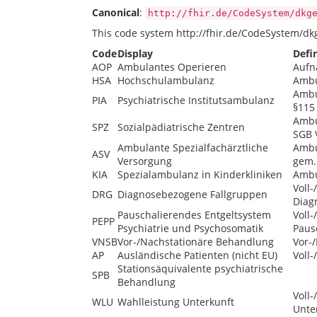
Canonical
:
http://fhir.de/CodeSystem/dkg
This code system http://fhir.de/CodeSystem/dk
Code
Display
Defi
AOP
Ambulantes Operieren
Aufn
HSA
Hochschulambulanz
Ambu
Ambu
PIA
Psychiatrische Institutsambulanz
§115
Ambu
SPZ
Sozialpädiatrische Zentren
SGB 
Ambulante Spezialfachärztliche
Ambu
ASV
Versorgung
gem.
KIA
Spezialambulanz in Kinderkliniken
Ambu
Voll
DRG
Diagnosebezogene Fallgruppen
Diag
Pauschalierendes Entgeltsystem
Voll
PEPP
Psychiatrie und Psychosomatik
Paus
VNSB
Vor-/Nachstationäre Behandlung
Vor-
AP
Ausländische Patienten (nicht EU)
Voll
Stationsäquivalente psychiatrische
SPB
Behandlung
Voll
WLU
Wahlleistung Unterkunft
Unte