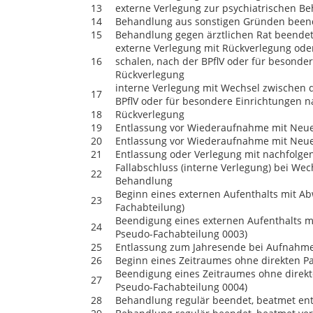
13
externe Verlegung zur psychiatrischen B
14
Behandlung aus sonstigen Gründen beend
15
Behandlung gegen ärztlichen Rat beende
externe Verlegung mit Rückverlegung ode
16
schalen, nach der BPflV oder für besonde
Rückverlegung
interne Verlegung mit Wechsel zwischen 
17
BPflV oder für besondere Einrichtungen n
18
Rückverlegung
19
Entlassung vor Wiederaufnahme mit Neu
20
Entlassung vor Wiederaufnahme mit Neue
21
Entlassung oder Verlegung mit nachfolg
Fallabschluss (interne Verlegung) bei Wech
22
Behandlung
Beginn eines externen Aufenthalts mit Ab
23
Fachabteilung)
Beendigung eines externen Aufenthalts mi
24
Pseudo-Fachabteilung 0003)
25
Entlassung zum Jahresende bei Aufnahme 
26
Beginn eines Zeitraumes ohne direkten Pa
Beendigung eines Zeitraumes ohne direkte
27
Pseudo-Fachabteilung 0004)
28
Behandlung regulär beendet, beatmet en