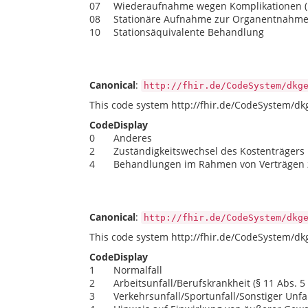
07
Wiederaufnahme wegen Komplikationen (F
08
Stationäre Aufnahme zur Organentnahm
10
Stationsäquivalente Behandlung
Canonical
:
http://fhir.de/CodeSystem/dkg
This code system http://fhir.de/CodeSystem/dk
Code
Display
0
Anderes
2
Zuständigkeitswechsel des Kostenträgers
4
Behandlungen im Rahmen von Verträgen z
Canonical
:
http://fhir.de/CodeSystem/dkg
This code system http://fhir.de/CodeSystem/dk
Code
Display
1
Normalfall
2
Arbeitsunfall/Berufskrankheit (§ 11 Abs. 5
3
Verkehrsunfall/Sportunfall/Sonstiger Unfall