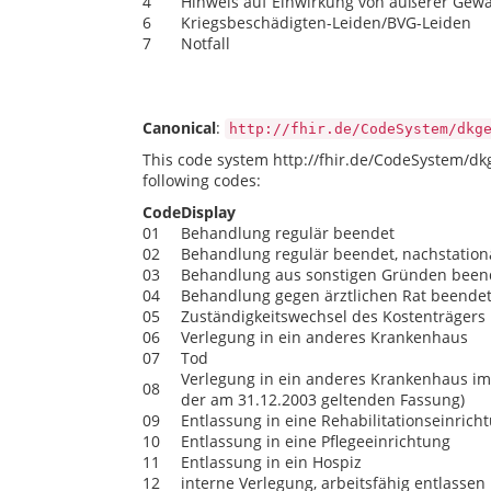
4
Hinweis auf Einwirkung von äußerer Gewa
6
Kriegsbeschädigten-Leiden/BVG-Leiden
7
Notfall
Canonical
:
http://fhir.de/CodeSystem/dkg
This code system http://fhir.de/CodeSystem/d
following codes:
Code
Display
01
Behandlung regulär beendet
02
Behandlung regulär beendet, nachstatio
03
Behandlung aus sonstigen Gründen been
04
Behandlung gegen ärztlichen Rat beende
05
Zuständigkeitswechsel des Kostenträgers
06
Verlegung in ein anderes Krankenhaus
07
Tod
Verlegung in ein anderes Krankenhaus im 
08
der am 31.12.2003 geltenden Fassung)
09
Entlassung in eine Rehabilitationseinrich
10
Entlassung in eine Pflegeeinrichtung
11
Entlassung in ein Hospiz
12
interne Verlegung, arbeitsfähig entlassen