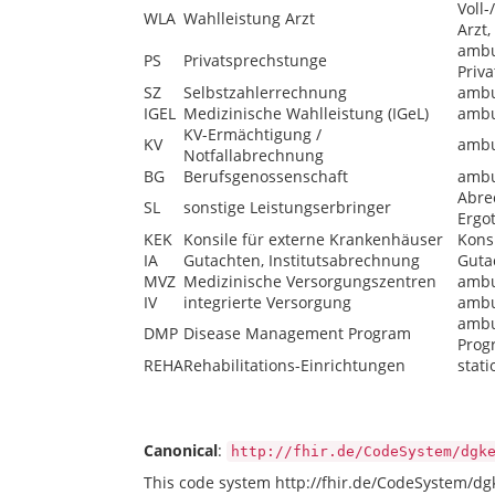
Voll
WLA
Wahlleistung Arzt
Arzt,
ambu
PS
Privatsprechstunge
Priva
SZ
Selbstzahlerrechnung
ambu
IGEL
Medizinische Wahlleistung (IGeL)
ambu
KV-Ermächtigung /
KV
ambu
Notfallabrechnung
BG
Berufsgenossenschaft
ambu
Abre
SL
sonstige Leistungserbringer
Ergo
KEK
Konsile für externe Krankenhäuser
Kons
IA
Gutachten, Institutsabrechnung
Guta
MVZ
Medizinische Versorgungszentren
ambu
IV
integrierte Versorgung
ambu
ambu
DMP
Disease Management Program
Prog
REHA
Rehabilitations-Einrichtungen
stat
Canonical
:
http://fhir.de/CodeSystem/dgk
This code system http://fhir.de/CodeSystem/dg