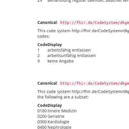
29
Behandlung regulär beendet, beatmet ver
Canonical
:
http://fhir.de/CodeSystem/dkg
This code system http://fhir.de/CodeSystem/dkg
codes:
Code
Display
1
arbeitsfähig entlassen
2
arbeitsunfähig entlassen
9
keine Angabe
Canonical
:
http://fhir.de/CodeSystem/dkg
This code system http://fhir.de/CodeSystem/dk
the following are a subset:
Code
Display
0100
Innere Medizin
0200
Geriatrie
0300
Kardiologie
0400
Nephrologie