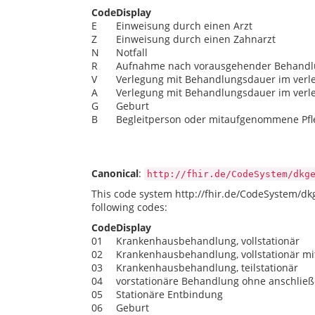
Code
Display
E
Einweisung durch einen Arzt
Z
Einweisung durch einen Zahnarzt
N
Notfall
R
Aufnahme nach vorausgehender Behandlun
V
Verlegung mit Behandlungsdauer im verl
A
Verlegung mit Behandlungsdauer im verl
G
Geburt
B
Begleitperson oder mitaufgenommene Pfl
Canonical
:
http://fhir.de/CodeSystem/dkg
This code system http://fhir.de/CodeSystem/d
following codes:
Code
Display
01
Krankenhausbehandlung, vollstationär
02
Krankenhausbehandlung, vollstationär mi
03
Krankenhausbehandlung, teilstationär
04
vorstationäre Behandlung ohne anschließ
05
Stationäre Entbindung
06
Geburt