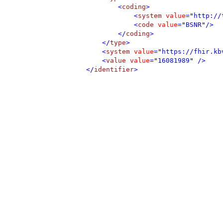
<
coding
>
<
system
value
=
"
http://
<
code
value
=
"
BSNR
"
/>
</
coding
>
</
type
>
<
system
value
=
"
https://fhir.kb
<
value
value
=
"
16081989
"
/>
</
identifier
>