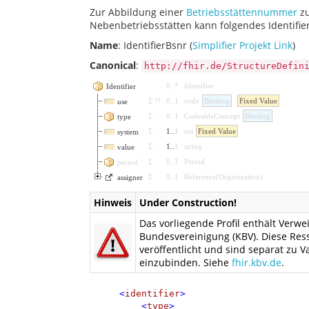
Zur Abbildung einer
Betriebsstättennummer
zu
Nebenbetriebsstätten kann folgendes Identifie
Name
: IdentifierBsnr (
Simplifier Projekt Link
)
Canonical
:
http://fhir.de/StructureDefin
0
..
*
Identifier
Identifier
Σ
?!
0
..
1
code
Binding
Fixed Value
use
Σ
0
..
1
CodeableConcept
Binding
type
Σ
1
..
1
uri
Fixed Value
system
Σ
1
..
1
string
value
Σ
0
..
1
Period
period
Σ
0
..
1
Reference
(
Organization
)
assigner
Hinweis
Under Construction!
Das vorliegende Profil enthält Ver
Bundesvereinigung (KBV). Diese Ress
veröffentlicht und sind separat zu 
einzubinden. Siehe
fhir.kbv.de
.
<
identifier
>
<
type
>