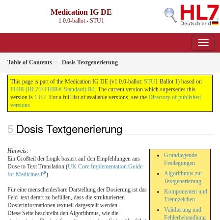
Medication IG DE
1.0.0-ballot - STU1
Table of Contents
Dosis Textgenerierung
This page is part of the Medication IG DE (v1.0.0-ballot:
STU
1 Ballot 1) based on
FHIR (HL7® FHIR® Standard) R4
. The current version which supersedes this
version is
1.0.7
. For a full list of available versions, see the
Directory of published
versions
Dosis Textgenerierung
Hinweis:
Grundlegende
Ein Großteil der Logik basiert auf den Empfehlungen aus
Festlegungen
Dose to Text Translation (
UK Core Implementation Guide
Algorithmus zur
for Medicines
).
Textgenerierung
Für eine menschenlesbare Darstellung der Dosierung ist das
Komponenten und
Feld .text derart zu befüllen, dass die strukturierten
Trennzeichen
Dosierinformationen textuell dargestellt werden.
Validierung und
Diese Seite beschreibt den Algorithmus, wie die
Fehlerbehandlung