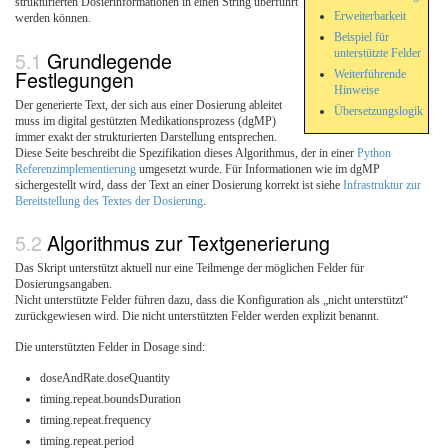
strukturierten Dosierinformationen in einen String überführt
Erweiterbarkeit
werden können.
Beispiel für
Grundlegende
unterstützte Felder
Festlegungen
Weiterführende
Hinweise
Der generierte Text, der sich aus einer Dosierung ableitet
Übersetzungslogik
muss im digital gestützten Medikationsprozess (dgMP)
immer exakt der strukturierten Darstellung entsprechen.
Diese Seite beschreibt die Spezifikation dieses Algorithmus, der in einer
Python
Referenzimplementierung
umgesetzt wurde. Für Informationen wie im dgMP
sichergestellt wird, dass der Text an einer Dosierung korrekt ist siehe
Infrastruktur zur
Bereitstellung des Textes der Dosierung
.
Algorithmus zur Textgenerierung
Das Skript unterstützt aktuell nur eine Teilmenge der möglichen Felder für
Dosierungsangaben.
Nicht unterstützte Felder führen dazu, dass die Konfiguration als „nicht unterstützt“
zurückgewiesen wird. Die nicht unterstützten Felder werden explizit benannt.
Die unterstützten Felder in Dosage sind:
doseAndRate.doseQuantity
timing.repeat.boundsDuration
timing.repeat.frequency
timing.repeat.period