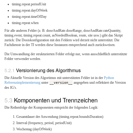
timing.repeat.periodUnit
timing.repeat.dayOfWeek
timing.repeat.timeOfDay
timing.repeat.when
Für alle anderen Felder (z. B. doseAndRate.doseRange, doseAndRate.rateQuantity,
timing.event, timing.repeat.count, asNeededBoolean, route, site usw.) gibt das Skript
zurück: Die Dosiskonfiguration mit den Feldern
wird derzeit nicht unterstützt. Die
Fachdienste in der TI werden diese Instanzen entsprechend auch zurückweisen.
Die Umwandlung der strukturierten Felder erfolgt nur, wenn ausschließlich unterstützte
Felder verwendet werden.
Versionierung des Algorithmus
Die Aktuelle Version des Algortimus mit unterstützten Felder ist in der
Python
Referenzimplementierung
unter
__version__
angegeben und reflektiert die Version
des IG's.
Komponenten und Trennzeichen
Die Reihenfolge der Komponenten entspricht der folgenden Logik:
Gesamtdauer der Anwendung (timing.repeat.boundsDuration)
Interval (frequency, period, periodUnit)
Wochentag (dayOfWeek)