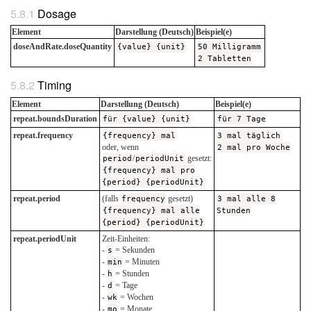
Dosage
Element
Darstellung (Deutsch)
Beispiel(e)
doseAndRate.doseQuantity
{value} {unit}
50 Milligramm
2 Tabletten
Timing
Element
Darstellung (Deutsch)
Beispiel(e)
repeat.boundsDuration
für {value} {unit}
für 7 Tage
repeat.frequency
{frequency} mal
3 mal täglich
oder, wenn
2 mal pro Woche
period
/
periodUnit
gesetzt:
{frequency} mal pro
{period} {periodUnit}
repeat.period
(falls
frequency
gesetzt)
3 mal alle 8
{frequency} mal alle
Stunden
{period} {periodUnit}
repeat.periodUnit
Zeit-Einheiten:
-
s
= Sekunden
-
min
= Minuten
-
h
= Stunden
-
d
= Tage
-
wk
= Wochen
-
mo
= Monate