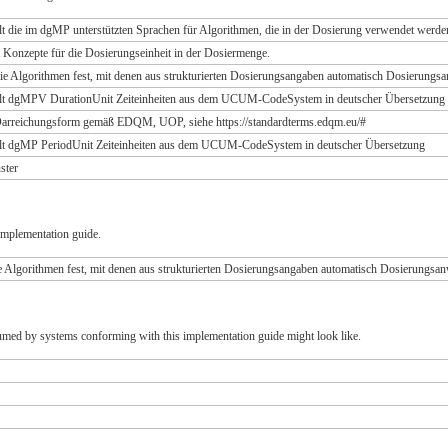
lt die im dgMP unterstützten Sprachen für Algorithmen, die in der Dosierung verwendet werd
t Konzepte für die Dosierungseinheit in der Dosiermenge.
die Algorithmen fest, mit denen aus strukturierten Dosierungsangaben automatisch Dosierungs
ält dgMPV DurationUnit Zeiteinheiten aus dem UCUM-CodeSystem in deutscher Übersetzung
 Darreichungsform gemäß EDQM, UOP, siehe https://standardterms.edqm.eu/#
ält dgMP PeriodUnit Zeiteinheiten aus dem UCUM-CodeSystem in deutscher Übersetzung
ster
implementation guide.
 Algorithmen fest, mit denen aus strukturierten Dosierungsangaben automatisch Dosierungsa
umed by systems conforming with this implementation guide might look like.