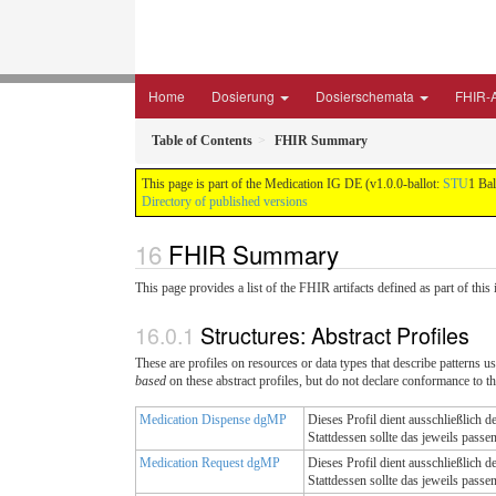
Home
Dosierung
Dosierschemata
FHIR-A
Table of Contents
FHIR Summary
This page is part of the Medication IG DE (v1.0.0-ballot:
STU
1 Bal
Directory of published versions
FHIR Summary
This page provides a list of the FHIR artifacts defined as part of thi
Structures: Abstract Profiles
These are profiles on resources or data types that describe patterns use
based
on these abstract profiles, but do not declare conformance to th
Medication Dispense dgMP
Dieses Profil dient ausschließlich 
Stattdessen sollte das jeweils pass
Medication Request dgMP
Dieses Profil dient ausschließlich 
Stattdessen sollte das jeweils pass