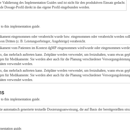
der Validierung des Implementation Guides und ist nicht für den produktiven Einsatz gedacht.
ende Dosage-Profil direkt in das eigene Profil eingebunden werden.
to this implementation guide.
ikament eingenommen oder verabreicht wurde bzw. eingenommen oder verabreicht werden soll
n Dritten (z. B. Leistungserbringer, Angehörige) verabreicht.
dikament vom Patienten im Kontext dgMP eingenommen wird/wurde oder eingenommen werden
is, das mehrfach auftreten kann. Zeitpläne werden verwendet, um festzuhalten, wann etwas gepla
n für Medikamente. Sie werden aber auch für die Planung verschiedener Versorgungsleistung
itäten verwendet werden.
is, das mehrfach auftreten kann. Zeitpläne werden verwendet, um festzuhalten, wann etwas gepla
n für Medikamente. Sie werden aber auch für die Planung verschiedener Versorgungsleistung
itäten verwendet werden.
ons
to this implementation guide.
ie automatisch generierte textuelle Dosierungsanweisung, die auf Basis der bereitgestellten str
mentation guide.