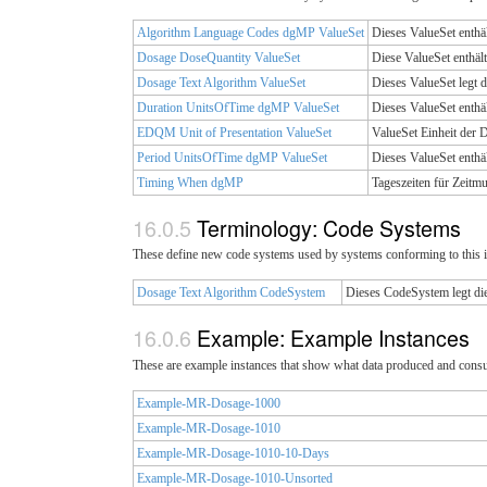
Algorithm Language Codes dgMP ValueSet
Dieses ValueSet enthä
Dosage DoseQuantity ValueSet
Diese ValueSet enthäl
Dosage Text Algorithm ValueSet
Dieses ValueSet legt 
Duration UnitsOfTime dgMP ValueSet
Dieses ValueSet enth
EDQM Unit of Presentation ValueSet
ValueSet Einheit der
Period UnitsOfTime dgMP ValueSet
Dieses ValueSet enth
Timing When dgMP
Tageszeiten für Zeitmu
Terminology: Code Systems
These define new code systems used by systems conforming to this 
Dosage Text Algorithm CodeSystem
Dieses CodeSystem legt die
Example: Example Instances
These are example instances that show what data produced and cons
Example-MR-Dosage-1000
Example-MR-Dosage-1010
Example-MR-Dosage-1010-10-Days
Example-MR-Dosage-1010-Unsorted