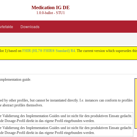
Medication IG DE
1.0.0-ballot - STU1
rtefakte
Downloads
lot 1) based on
FHIR (HL7® FHIR® Standard) R4
. The current version which supersedes thi
s implementation guide.
d by other profiles, but cannot be instantiated directly. I.e. instances can conform to profiles
e abstract profiles themselves.
der Validierung des Implementation Guides und ist nicht für den produktiven Einsatz gedacht.
ende Dosage-Profil direkt in das eigene Profil eingebunden werden.
der Validierung des Implementation Guides und ist nicht für den produktiven Einsatz gedacht.
ende Dosage-Profil direkt in das eigene Profil eingebunden werden.