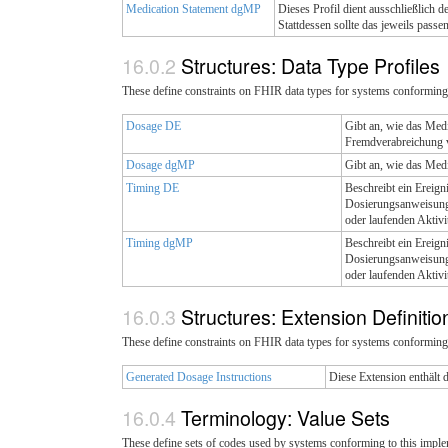
Medication Statement dgMP
Dieses Profil dient ausschließlich 
Stattdessen sollte das jeweils pass
Structures: Data Type Profiles
These define constraints on FHIR data types for systems conforming 
Dosage DE
Gibt an, wie das Med
Fremdverabreichung vo
Dosage dgMP
Gibt an, wie das Me
Timing DE
Beschreibt ein Ereign
Dosierungsanweisunge
oder laufenden Aktiv
Timing dgMP
Beschreibt ein Ereign
Dosierungsanweisunge
oder laufenden Aktiv
Structures: Extension Definiti
These define constraints on FHIR data types for systems conforming 
Generated Dosage Instructions
Diese Extension enthält d
Terminology: Value Sets
These define sets of codes used by systems conforming to this imple