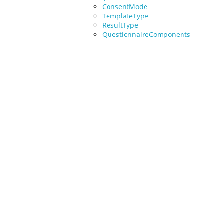
ConsentMode
TemplateType
ResultType
QuestionnaireComponents