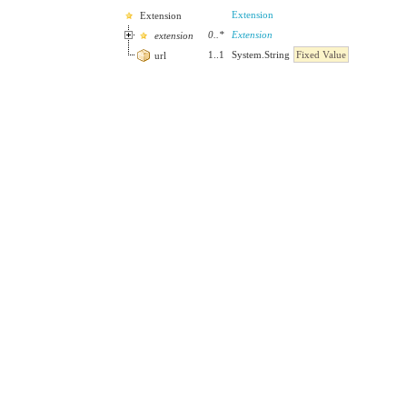
Extension
Extension
0
..
*
Extension
extension
1
..
1
System.String
Fixed Value
url