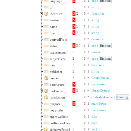
S
0
..
1
code
Binding
language
Σ
0
..
1
uri
url
S
Σ
0
..
*
Identifier
identifier
S
Σ
1
..
1
string
version
S
Σ
1
..
1
string
name
S
Σ
0
..
1
string
title
0
..
*
canonical
derivedFrom
S
Σ
?!
1
..
1
code
Binding
status
Σ
0
..
1
boolean
experimental
Σ
0
..
*
code
Binding
subjectType
Σ
0
..
1
dateTime
date
Σ
0
..
1
string
publisher
Σ
0
..
*
ContactDetail
contact
S
0
..
1
markdown
description
S
Σ
1
..
*
UsageContext
useContext
Σ
0
..
*
CodeableConcept
Binding
jurisdiction
S
0
..
1
markdown
purpose
0
..
1
markdown
copyright
0
..
1
date
approvalDate
0
..
1
date
lastReviewDate
Σ
0
..
1
Period
effectivePeriod