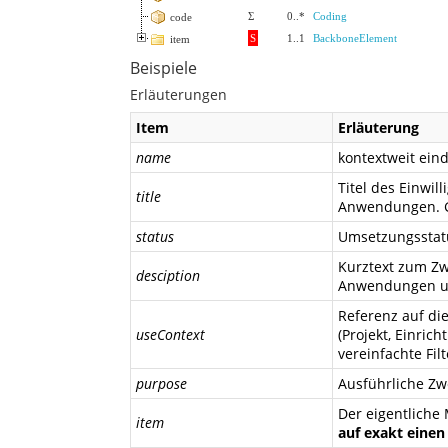
Σ
0
..
*
Coding
code
S
1
..
1
BackboneElement
item
Beispiele
Erläuterungen
Item
Erläuterung
name
kontextweit ein
Titel des Einwil
title
Anwendungen. Gg
status
Umsetzungsstat
Kurztext zum Zw
desciption
Anwendungen u
Referenz auf di
useContext
(Projekt, Einric
vereinfachte Fi
purpose
Ausführliche Z
Der eigentliche
item
auf exakt einen