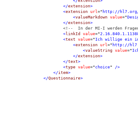
</
extension
>
</
extension
>
<
extension
url
=
"
http://hl7.org
<
valueMarkdown
value
=
"
Desi
</
extension
>
<!--  In der MI-I werden Frage
<
linkId
value
=
"
2.16.840.1.1138
<
text
value
=
"
Ich willige ein i
<
extension
url
=
"
http://hl7
<
valueString
value
=
"
Ic
</
extension
>
</
text
>
<
type
value
=
"
choice
"
 />
</
item
>
</
Questionnaire
>