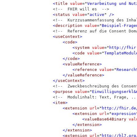
<
title
value
=
"
Verarbeitung und Nut
<!--  FHIR will es  -->
<
status
value
=
"
active
"
 />
<!--  Kurzzusammenfassung des Inha
<
description
value
=
"
Beispiel-Frage
<!--  Referenz auf die Consent Dom
<
useContext
>
<
code
>
<
system
value
=
"
http://fhir
<
code
value
=
"
TemplateModul
</
code
>
<
valueReference
>
<
reference
value
=
"
Research
</
valueReference
>
</
useContext
>
<!--  Zweckbeschreibung des Consen
<
purpose
value
=
"
Einwilligungserkl&
<!--  Modulinhalt: Text, Frage, ..
<
item
>
<
extension
url
=
"
http://fhir.de
<
extension
url
=
"
expression
<
valueBase64Binary
val
</
extension
>
</
extension
>
<
extension
url
=
"
http://hl7.org