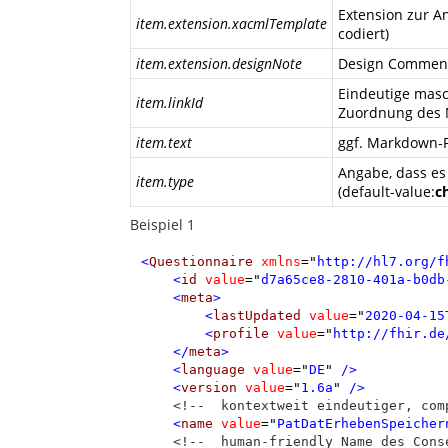
Extension zur A
item.extension.xacmlTemplate
codiert)
item.extension.designNote
Design Comment 
Eindeutige masc
item.linkId
Zuordnung des M
item.text
ggf. Markdown-F
Angabe, dass es
item.type
(default-value:
c
Beispiel 1
<
Questionnaire
xmlns
=
"
http://hl7.org/f
<
id
value
=
"
d7a65ce8-2810-401a-b0db
<
meta
>
<
lastUpdated
value
=
"
2020-04-15
<
profile
value
=
"
http://fhir.de
</
meta
>
<
language
value
=
"
DE
"
 />
<
version
value
=
"
1.6a
"
 />
<!--  kontextweit eindeutiger, com
<
name
value
=
"
PatDatErhebenSpeicher
<!--  human-friendly Name des Cons