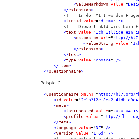
<
valueMarkdown
value
=
"
Desi
</
extension
>
<!--  In der MI-I werden Frage
<
linkId
value
=
"
dummy
"
 />
<!--  Diese linkId wird beim E
<
text
value
=
"
Ich willige ein i
<
extension
url
=
"
http://hl7
<
valueString
value
=
"
Ic
</
extension
>
</
text
>
<
type
value
=
"
choice
"
 />
</
item
>
</
Questionnaire
>
Beispiel 2
<
Questionnaire
xmlns
=
"
http://hl7.org/f
<
id
value
=
"
2c1b2f2e-8ea2-4fdb-a9e4
<
meta
>
<
lastUpdated
value
=
"
2020-04-15
<
profile
value
=
"
http://fhir.de
</
meta
>
<
language
value
=
"
DE
"
 />
<
version
value
=
"
1.6d
"
 />
<!--  kontextweit eindeutiger, com