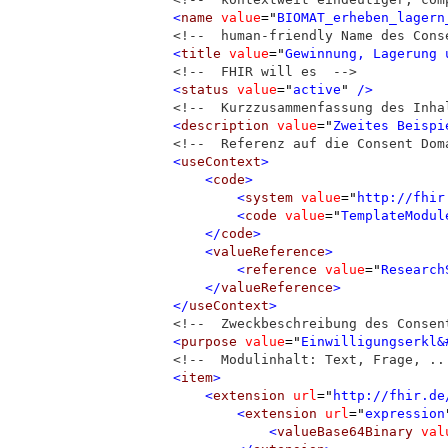
<
name
value
=
"
BIOMAT_erheben_lagern
<!--  human-friendly Name des Cons
<
title
value
=
"
Gewinnung, Lagerung 
<!--  FHIR will es  -->
<
status
value
=
"
active
"
 />
<!--  Kurzzusammenfassung des Inha
<
description
value
=
"
Zweites Beispi
<!--  Referenz auf die Consent Dom
<
useContext
>
<
code
>
<
system
value
=
"
http://fhir
<
code
value
=
"
TemplateModul
</
code
>
<
valueReference
>
<
reference
value
=
"
Research
</
valueReference
>
</
useContext
>
<!--  Zweckbeschreibung des Consen
<
purpose
value
=
"
Einwilligungserkl&
<!--  Modulinhalt: Text, Frage, ..
<
item
>
<
extension
url
=
"
http://fhir.de
<
extension
url
=
"
expression
<
valueBase64Binary
val