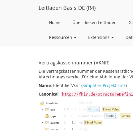
Leitfaden Basis DE (R4)
Home
Über diesen Leitfaden
G
Ressourcen
Extensions
Dat
Vertragskassennummer (VKNR)
Die Vertragskassennummer der Kassenärztliche
Abrechnungszwecke. Für eine Abbildung der V
Name
: IdentifierVknr (
Simplifier Projekt Link
)
Canonical
:
http://fhir.de/StructureDefin
Identifier
Identifier
Σ
?!
0
..
1
code
Binding
Fixed Value
use
Σ
0
..
1
CodeableConcept
Binding
Pattern
type
Σ
1
..
1
uri
Fixed Value
system
Σ
1
..
1
string
value