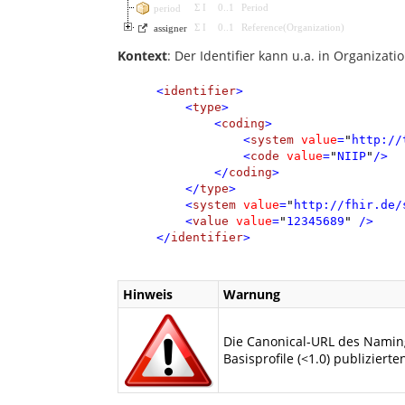
Σ
I
0
..
1
Period
period
Σ
I
0
..
1
Reference
(
Organization
)
assigner
Kontext
: Der Identifier kann u.a. in Organizat
<
identifier
>
<
type
>
<
coding
>
<
system
value
=
"
http://
<
code
value
=
"
NIIP
"
/>
</
coding
>
</
type
>
<
system
value
=
"
http://fhir.de/
<
value
value
=
"
12345689
"
/>
</
identifier
>
Hinweis
Warnung
Die Canonical-URL des Naming
Basisprofile (<1.0) publizierte