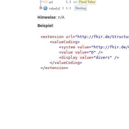
1
..
1
uri
Fixed Value
url
I
1
..
1
Binding
value[x]
Hinweise
: n/A
Beispiel
:
<
extension
url
=
"
http://fhir.de/Structu
<
valueCoding
>
<
system
value
=
"
http://fhir.de/
<
value
value
=
"
D
"
/>
<
display
value
=
"
divers
"
/>
</
valueCoding
>
</
extension
>