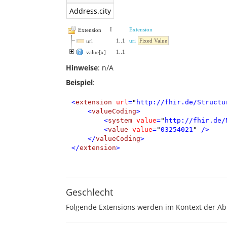
Address.city
I
Extension
Extension
1
..
1
uri
Fixed Value
url
1
..
1
value[x]
Hinweise
: n/A
Beispiel
:
<
extension
url
=
"
http://fhir.de/Structu
<
valueCoding
>
<
system
value
=
"
http://fhir.de/
<
value
value
=
"
03254021
"
/>
</
valueCoding
>
</
extension
>
Geschlecht
Folgende Extensions werden im Kontext der A