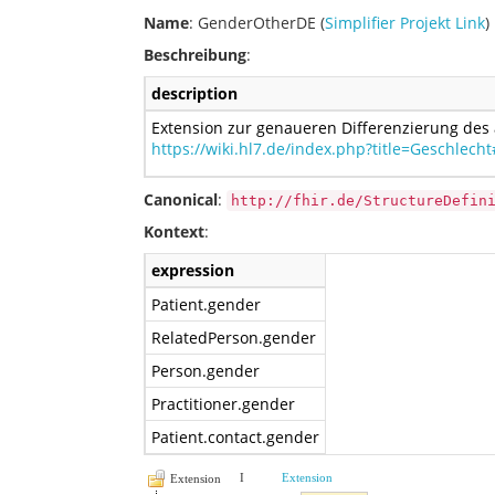
Name
: GenderOtherDE (
Simplifier Projekt Link
)
Beschreibung
:
description
Extension zur genaueren Differenzierung des a
https://wiki.hl7.de/index.php?title=Geschlech
Canonical
:
http://fhir.de/StructureDefin
Kontext
:
expression
Patient.gender
RelatedPerson.gender
Person.gender
Practitioner.gender
Patient.contact.gender
I
Extension
Extension