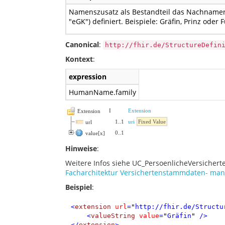
Namenszusatz als Bestandteil das Nachname
"eGK") definiert. Beispiele: Gräfin, Prinz oder F
Canonical
:
http://fhir.de/StructureDefin
Kontext
:
expression
HumanName.family
I
Extension
Extension
1
..
1
uri
Fixed Value
url
0
..
1
value[x]
Hinweise
:
Weitere Infos siehe UC_PersoenlicheVersiche
Facharchitektur Versichertenstammdaten- ma
Beispiel
:
<
extension
url
=
"
http://fhir.de/Structu
<
valueString
value
=
"
Gräfin
"
/>
</
extension
>