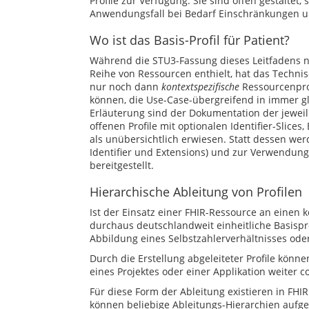
Profile zur Verfügung. Sie sind offen gestaltet
Anwendungsfall bei Bedarf Einschränkungen un
Wo ist das Basis-Profil für Patient?
Während die STU3-Fassung dieses Leitfadens no
Reihe von Ressourcen enthielt, hat das Techni
nur noch dann
kontextspezifische
Ressourcenprof
können, die Use-Case-übergreifend in immer g
Erläuterung sind der Dokumentation der jewei
offenen Profile mit optionalen Identifier-Slices
als unübersichtlich erwiesen. Statt dessen werd
Identifier und Extensions) und zur Verwendung 
bereitgestellt.
Hierarchische Ableitung von Profilen
Ist der Einsatz einer FHIR-Ressource an einen 
durchaus deutschlandweit einheitliche Basisprof
Abbildung eines Selbstzahlerverhältnisses ode
Durch die Erstellung abgeleiteter Profile könne
eines Projektes oder einer Applikation weiter 
Für diese Form der Ableitung existieren in FH
können beliebige Ableitungs-Hierarchien aufg