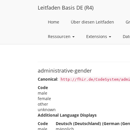
Leitfaden Basis DE (R4)
Home
Über diesen Leitfaden
G
Ressourcen
Extensions
Dat
administrative-gender
Canonical
:
http://fhir.de/CodeSystem/adm
Code
male
female
other
unknown
Additional Language Displays
Code
Deutsch (Deutschland) (German (Ger
male
männlich