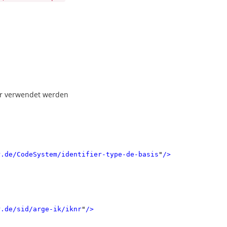
fier verwendet werden
r.de/CodeSystem/identifier-type-de-basis
"
/>
r.de/sid/arge-ik/iknr
"
/>