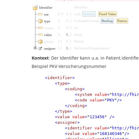
Identifier
Identifier
Σ
?!
0
..
1
code
Binding
Fixed Value
use
Σ
0
..
1
CodeableConcept
Binding
Pattern
type
Σ
0
..
1
uri
system
Σ
1
..
1
string
value
Σ
I
0
..
1
Period
period
Σ
I
1
..
1
Reference
(
Organization
)
assigner
Kontext
: Der Identifier kann u.a. in Patient.identi
Beispiel PKV-Versicherungsnummer
<
identifier
>
<
type
>
<
coding
>
<
system
value
=
"
http://fhi
<
code
value
=
"
PKV
"
/>
</
coding
>
</
type
>
<
value
value
=
"
123456
"
/>
<
assigner
>
<
identifier
value
=
"
http://fhi
<
value
value
=
"
168140346
"
/>