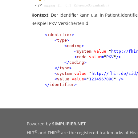
Σ
I
0
..
1
Reference
(
Organization
)
assigner
Kontext
: Der Identifier kann u.a. in Patient.identi
Beispiel PKV-VersichertenId
<
identifier
>
<
type
>
<
coding
>
<
system
value
=
"
http://fhi
<
code
value
=
"
PKV
"
/>
</
coding
>
</
type
>
<
system
value
=
"
http://fhir.de/sid
<
value
value
=
"
1234567890
"
/>
</
identifier
>
Powered by
SIMPLIFIER.NET
®
®
HL7
and FHIR
are the registered trademarks of Heal