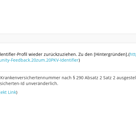
Identifier-Profil wieder zurückzuziehen. Zu den [Hintergründen].(
htt
nity-Feedback.20zum.20PKV-Identifier
)
Krankenversichertennummer nach § 290 Absatz 2 Satz 2 ausgestell
rsicherten-Id unveränderlich.
jekt Link
)