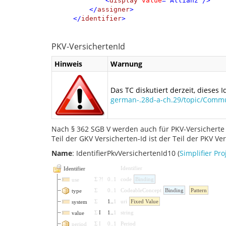
<
display
value
=
"
Allianz
"
/>
</
assigner
>
</
identifier
>
PKV-VersichertenId
Hinweis
Warnung
Das TC diskutiert derzeit, dieses 
german-.28d-a-ch.29/topic/Commu
Nach § 362 SGB V werden auch für PKV-Versicherte 
Teil der GKV Versicherten-Id ist der Teil der PKV Ve
Name
: IdentifierPkvVersichertenId10 (
Simplifier Pro
Identifier
Identifier
Σ
?!
0
..
1
code
Binding
use
Σ
0
..
1
CodeableConcept
Binding
Pattern
type
Σ
1
..
1
uri
Fixed Value
system
Σ
I
1
..
1
string
value
Σ
I
0
..
1
Period
period