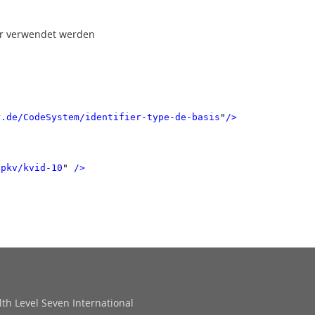
fier verwendet werden
r.de/CodeSystem/identifier-type-de-basis
"
/>
/pkv/kvid-10
"
/>
th Level Seven International