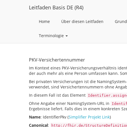
Leitfaden Basis DE (R4)
Home
Über diesen Leitfaden
Grund
Terminologie
PKV-Versichertennummer
Im Kontext eines PKV-Versicherungsverhältnis ident
der auch mehr als eine Person umfassen kann. Som
Bei privaten Versicherungen ist die NamingSystem-
verwendet, sind Versichertennummern ohne Angabe
In diesem Fall ist das Element
Identifier.assign
Ohne Angabe einer NamingSystem-URL in
Identi
Ergebnisse liefert. Falls dies in einem konkreten S
Name
: IdentifierPkv (
Simplifier Projekt Link
)
Canonical
:
http://fhir.de/StructureDefinitio