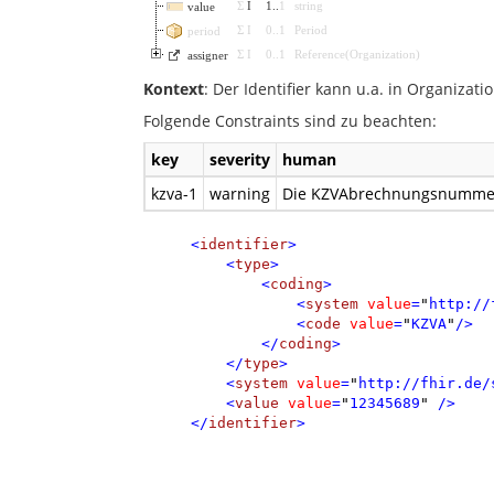
Σ
I
1
..
1
string
value
Σ
I
0
..
1
Period
period
Σ
I
0
..
1
Reference
(
Organization
)
assigner
Kontext
: Der Identifier kann u.a. in Organizat
Folgende Constraints sind zu beachten:
key
severity
human
kzva-1
warning
Die KZVAbrechnungsnummer 
<
identifier
>
<
type
>
<
coding
>
<
system
value
=
"
http://
<
code
value
=
"
KZVA
"
/>
</
coding
>
</
type
>
<
system
value
=
"
http://fhir.de/
<
value
value
=
"
12345689
"
/>
</
identifier
>