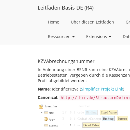
Leitfaden Basis DE (R4)
Home
Über diesen Leitfaden
G
Ressourcen
Extensions
Dat
KZVAbrechnungsnummer
In Anlehnung einer BSNR kann eine KZVAbrech
Betriebsstätten, vergeben durch die Kassenzah
Profil abgebildet werden:
Name
: IdentifierKzva (
Simplifier Projekt Link
)
Canonical
:
http://fhir.de/StructureDefin
Identifier
Identifier
Σ
?!
0
..
1
code
Binding
Fixed Value
use
Σ
0
..
1
CodeableConcept
Binding
Pattern
type
Σ
1
..
1
uri
Fixed Value
system