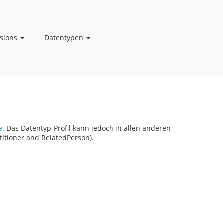
nsions
Datentypen
e
. Das Datentyp-Profil kann jedoch in allen anderen
itioner and RelatedPerson).