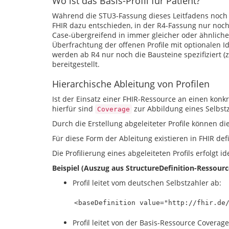
Wo ist das Basis-Profil für Patient?
Während die STU3-Fassung dieses Leitfadens noch u
FHIR dazu entschieden, in der R4-Fassung nur no
Case-übergreifend in immer gleicher oder ähnlich
Überfrachtung der offenen Profile mit optionalen Id
werden ab R4 nur noch die Bausteine spezifiziert (z
bereitgestellt.
Hierarchische Ableitung von Profilen
Ist der Einsatz einer FHIR-Ressource an einen konk
hierfür sind
zur Abbildung eines Selbst
Coverage
Durch die Erstellung abgeleiteter Profile können di
Für diese Form der Ableitung existieren in FHIR d
Die Profilierung eines abgeleiteten Profils erfolgt 
Beispiel (Auszug aus StructureDefinition-Ressourc
Profil leitet vom deutschen Selbstzahler ab:
Profil leitet von der Basis-Ressource Coverage