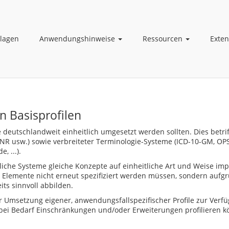
lagen
Anwendungshinweise
Ressourcen
Exte
n Basisprofilen
e deutschlandweit einheitlich umgesetzt werden sollten. Dies betri
ANR usw.) sowie verbreiteter Terminologie-Systeme (ICD-10-GM, OP
 ...).
dliche Systeme gleiche Konzepte auf einheitliche Art und Weise im
ten Elemente nicht erneut spezifiziert werden müssen, sondern au
ts sinnvoll abbilden.
ur Umsetzung eigener, anwendungsfallspezifischer Profile zur Verfü
 bei Bedarf Einschränkungen und/oder Erweiterungen profilieren k