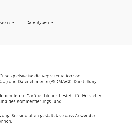
nsions
Datentypen
fft beispielsweise die Repräsentation von
S, ...) und Datenelemente (VSDM/eGK, Darstellung
plementieren. Darüber hinaus besteht für Hersteller
fgrund des Kommentierungs- und
gung. Sie sind offen gestaltet, so dass Anwender
önnen.