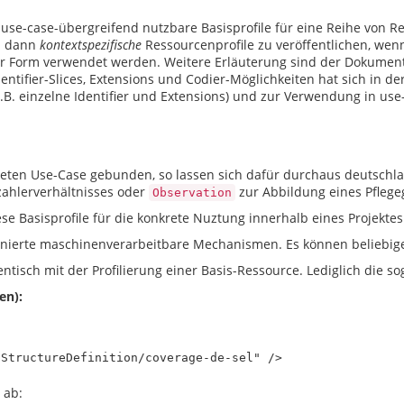
se-case-übergreifend nutzbare Basisprofile für eine Reihe von Re
ch dann
kontextspezifische
Ressourcenprofile zu veröffentlichen, wenn
er Form verwendet werden. Weitere Erläuterung sind der Dokument
entifier-Slices, Extensions und Codier-Möglichkeiten hat sich in de
.B. einzelne Identifier und Extensions) und zur Verwendung in use-
reten Use-Case gebunden, so lassen sich dafür durchaus deutschland
zahlerverhältnisses oder
zur Abbildung eines Pflege
Observation
ese Basisprofile für die konkrete Nuztung innerhalb eines Projekte
efinierte maschinenverarbeitbare Mechanismen. Es können beliebi
identisch mit der Profilierung einer Basis-Ressource. Lediglich die 
en):
 ab: