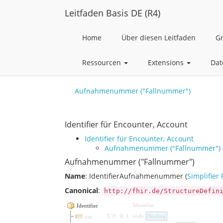
Leitfaden Basis DE (R4)
Home
Über diesen Leitfaden
G
Ressourcen
Extensions
Dat
Aufnahmenummer ("Fallnummer")
Identifier für Encounter, Account
Identifier für Encounter, Account
Aufnahmenummer ("Fallnummer")
Aufnahmenummer ("Fallnummer")
Name
: IdentifierAufnahmenummer (
Simplifier 
Canonical
:
http://fhir.de/StructureDefin
Identifier
Identifier
Σ
?!
0
..
1
code
Binding
use