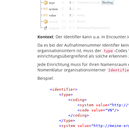
Σ
1
..
1
CodeableConcept
Binding
type
Σ
1
..
1
uri
system
Σ
1
..
1
string
value
Σ
I
0
..
1
Period
period
Σ
I
0
..
1
Reference
(
Organization
)
assigner
Kontext
: Der Identifier kann u.a. in Encounter
Da es bei der Aufnahmenummer Identifier kein
organisationsintern ist, muss der
-Codes 
type
einrichtungsübergreifend als solche erkennen
Jede Einrichtung muss für ihren Namensraum 
Nomenklatur organisationsinterner
Identifie
Beispiel:
<
identifier
>
<
type
>
<
coding
>
<
system
value
=
"
http://
<
code
value
=
"
VN
"
/>
</
coding
>
</
type
>
<
system
value
=
"
http://meine-or