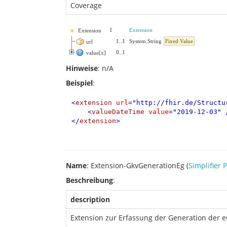
Coverage
I
Extension
Extension
1
..
1
System.String
Fixed Value
url
0
..
1
value[x]
Hinweise
: n/A
Beispiel
:
<
extension
url
=
"
http://fhir.de/Structu
<
valueDateTime
value
=
"
2019-12-03
"
</
extension
>
Name
: Extension-GkvGenerationEg (
Simplifier P
Beschreibung
:
description
Extension zur Erfassung der Generation der 