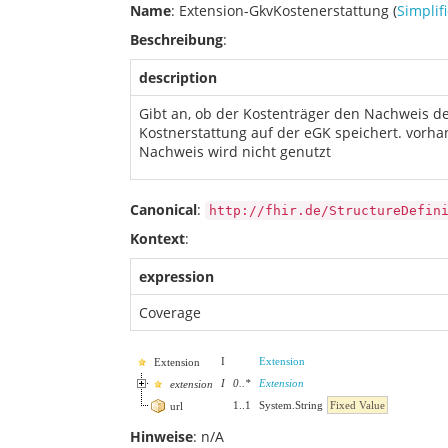
Name
: Extension-GkvKostenerstattung (
Simplifi
Beschreibung
:
description
Gibt an, ob der Kostenträger den Nachweis 
Kostnerstattung auf der eGK speichert. vorh
Nachweis wird nicht genutzt
Canonical
:
http://fhir.de/StructureDefin
Kontext
:
expression
Coverage
I
Extension
Extension
I
0
..
*
Extension
extension
1
..
1
System.String
Fixed Value
url
Hinweise
: n/A