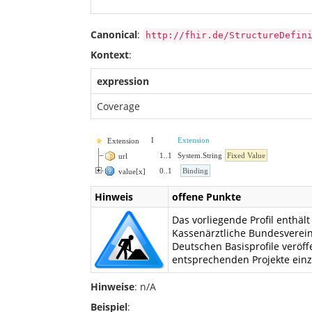
Canonical
:
http://fhir.de/StructureDefin
Kontext
:
expression
Coverage
I
Extension
Extension
1
..
1
System.String
Fixed Value
url
0
..
1
Binding
value[x]
Hinweis
offene Punkte
Das vorliegende Profil enthä
Kassenärztliche Bundesverein
Deutschen Basisprofile veröff
entsprechenden Projekte ein
Hinweise
: n/A
Beispiel
: