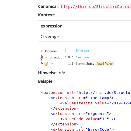
Canonical
:
http://fhir.de/StructureDefin
Kontext
:
expression
Coverage
I
Extension
Extension
I
0
..
*
Extension
extension
1
..
1
System.String
Fixed Value
url
Hinweise
: n/A
Beispiel
:
<
extension
url
=
"
http://fhir.de/Structu
<
extension
url
=
"
timestamp
"
>
<
valueDateTime
value
=
"
2019-12-
</
extension
>
<
extension
url
=
"
ergebnis
"
>
<
valueCode
value
=
"
1 
"
/>
</
extension
>
<
extension
url
=
"
ErrorCode
"
>