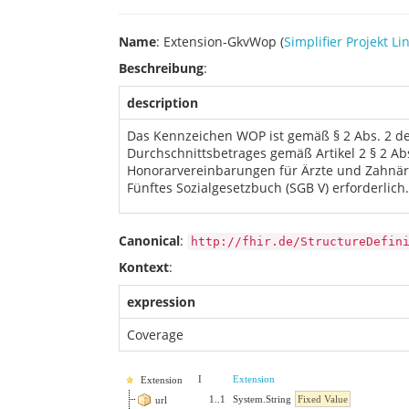
Name
: Extension-GkvWop (
Simplifier Projekt Li
Beschreibung
:
description
Das Kennzeichen WOP ist gemäß § 2 Abs. 2 de
Durchschnittsbetrages gemäß Artikel 2 § 2 Ab
Honorarvereinbarungen für Ärzte und Zahnär
Fünftes Sozialgesetzbuch (SGB V) erforderlich.
Canonical
:
http://fhir.de/StructureDefin
Kontext
:
expression
Coverage
I
Extension
Extension
1
..
1
System.String
Fixed Value
url