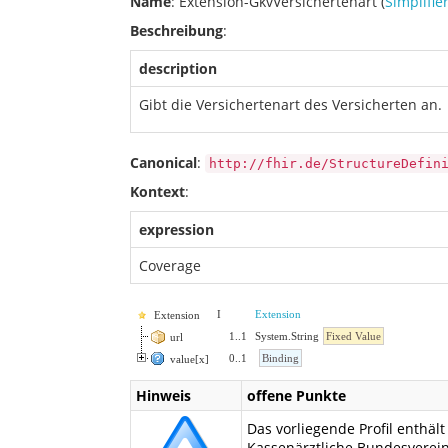
Name
: Extension-GkvVersichertenart (
Simplifie
Beschreibung
:
description
Gibt die Versichertenart des Versicherten an.
Canonical
:
http://fhir.de/StructureDefin
Kontext
:
expression
Coverage
I
Extension
Extension
1
..
1
System.String
Fixed Value
url
0
..
1
Binding
value[x]
Hinweis
offene Punkte
Das vorliegende Profil enthä
Kassenärztliche Bundesverein