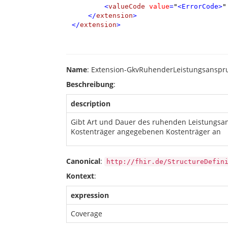
<
valueCode
value
=
"
<ErrorCode>
"
</
extension
>
</
extension
>
Name
: Extension-GkvRuhenderLeistungsanspru
Beschreibung
:
description
Gibt Art und Dauer des ruhenden Leistungsan
Kostenträger angegebenen Kostenträger an
Canonical
:
http://fhir.de/StructureDefin
Kontext
:
expression
Coverage