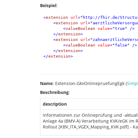
Beispiel
:
<
extension
url
=
"
http://fhir.de/Structu
<
extension
url
=
"
aerztlicheVersorgu
<
valueBoolean
value
=
"
true
"
/>
</
extension
>
<
extension
url
=
"
zahnaerztlicheVers
<
valueBoolean
value
=
"
false
"
/>
</
extension
>
</
extension
>
Name
: Extension-GkvOnlinepruefungEgk (
Simpl
Beschreibung
:
description
Informationen zur Onlineprüfung und -aktual
Anlage 4a (BMV-Ä) Verarbeitung KVK/eGK im 
Rollout [KBV_ITA_VGEX_Mapping_KVK.pdf] - Kap