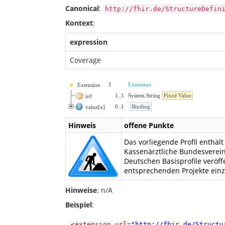
Canonical
:
http://fhir.de/StructureDefin
Kontext
:
expression
Coverage
I
Extension
Extension
1
..
1
System.String
Fixed Value
url
0
..
1
Binding
value[x]
Hinweis
offene Punkte
Das vorliegende Profil enthä
Kassenärztliche Bundesverein
Deutschen Basisprofile veröff
entsprechenden Projekte ein
Hinweise
: n/A
Beispiel
:
<
extension
url
=
"
http://fhir.de/Structu