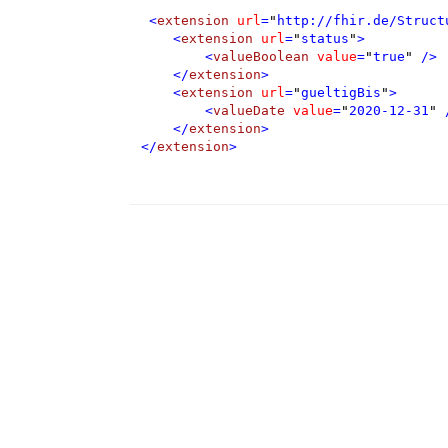
<
extension
url
=
"
http://fhir.de/Struct
<
extension
url
=
"
status
"
>
<
valueBoolean
value
=
"
true
"
/>
</
extension
>
<
extension
url
=
"
gueltigBis
"
>
<
valueDate
value
=
"
2020-12-31
"
</
extension
>
</
extension
>