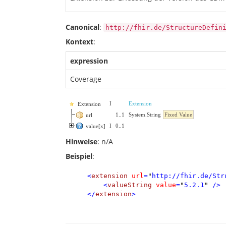
Canonical
:
http://fhir.de/StructureDefin
Kontext
:
expression
Coverage
I
Extension
Extension
1
..
1
System.String
Fixed Value
url
I
0
..
1
value[x]
Hinweise
: n/A
Beispiel
:
<
extension
url
=
"
http://fhir.de/Str
<
valueString
value
=
"
5.2.1
"
/>
</
extension
>