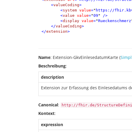
<
valueCoding
>
<
system
value
=
"
https://fhir.kb
<
value
value
=
"
09
"
/>
<
display
value
=
"
Rueckenschmerz
</
valueCoding
>
</
extension
>
Name
: Extension-GkvEinlesedatumKarte (
Simpli
Beschreibung
:
description
Extension zur Erfassung des Einlesedatums d
Canonical
:
http://fhir.de/StructureDefin
Kontext
:
expression