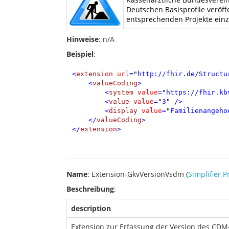
Deutschen Basisprofile veröff
entsprechenden Projekte ein
Hinweise
: n/A
Beispiel
:
<
extension
url
=
"
http://fhir.de/Structu
<
valueCoding
>
<
system
value
=
"
https://fhir.kb
<
value
value
=
"
3
"
/>
<
display
value
=
"
Familienangeho
</
valueCoding
>
</
extension
>
Name
: Extension-GkvVersionVsdm (
Simplifier P
Beschreibung
:
description
Extension zur Erfassung der Version des CDM