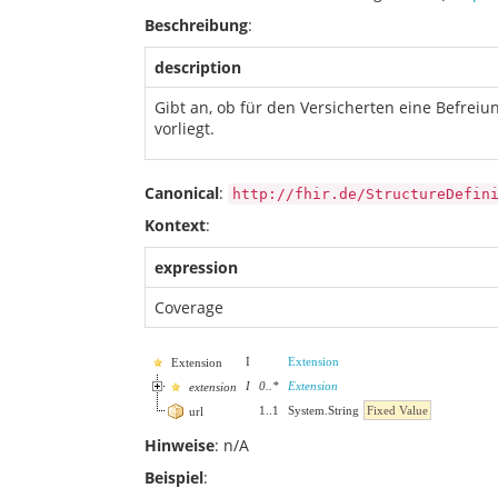
Beschreibung
:
description
Gibt an, ob für den Versicherten eine Befreiu
vorliegt.
Canonical
:
http://fhir.de/StructureDefin
Kontext
:
expression
Coverage
I
Extension
Extension
I
0
..
*
Extension
extension
1
..
1
System.String
Fixed Value
url
Hinweise
: n/A
Beispiel
: