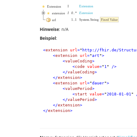
I
Extension
Extension
I
0
..
*
Extension
extension
1
..
1
System.String
Fixed Value
url
Hinweise
: n/A
Beispiel
:
<
extension
url
=
"
http://fhir.de/Structu
<
extension
url
=
"
art
"
>
<
valueCoding
>
<
code
value
=
"
1
"
/>
</
valueCoding
>
</
extension
>
<
extension
url
=
"
dauer
"
>
<
valuePeriod
>
<
start
value
=
"
2018-01-01
"
</
valuePeriod
>
</
extension
>
</
extension
>