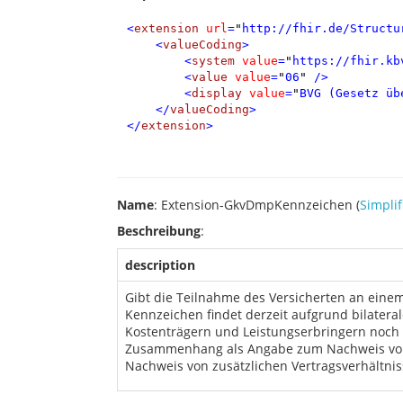
<
extension
url
=
"
http://fhir.de/Structu
<
valueCoding
>
<
system
value
=
"
https://fhir.kb
<
value
value
=
"
06
"
/>
<
display
value
=
"
BVG (Gesetz üb
</
valueCoding
>
</
extension
>
Name
: Extension-GkvDmpKennzeichen (
Simplif
Beschreibung
:
description
Gibt die Teilnahme des Versicherten an ein
Kennzeichen findet derzeit aufgrund bilateral
Kostenträgern und Leistungserbringern noc
Zusammenhang als Angabe zum Nachweis von 
Nachweis von zusätzlichen Vertragsverhältni