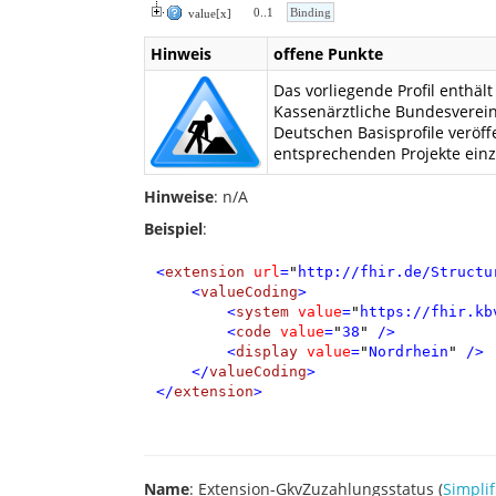
0
..
1
Binding
value[x]
Hinweis
offene Punkte
Das vorliegende Profil enthä
Kassenärztliche Bundesverein
Deutschen Basisprofile veröff
entsprechenden Projekte ein
Hinweise
: n/A
Beispiel
:
<
extension
url
=
"
http://fhir.de/Structu
<
valueCoding
>
<
system
value
=
"
https://fhir.kb
<
code
value
=
"
38
"
/>
<
display
value
=
"
Nordrhein
"
/>
</
valueCoding
>
</
extension
>
Name
: Extension-GkvZuzahlungsstatus (
Simplif