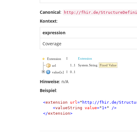
Canonical
:
http://fhir.de/StructureDefin
Kontext
:
expression
Coverage
I
Extension
Extension
1
..
1
System.String
Fixed Value
url
I
0
..
1
value[x]
Hinweise
: n/A
Beispiel
:
<
extension
url
=
"
http://fhir.de/Structu
<
valueString
value
=
"
1+
"
/>
</
extension
>