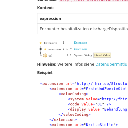
Kontext
:
expression
Encounter.hospitalization.dischargeDispositi
I
Extension
Extension
I
0
..
*
Extension
extension
1
..
1
System.String
Fixed Value
url
Hinweise
: Weitere Infos siehe
Datenübermittlu
Beispiel
:
<
extension
url
=
"
http://fhir.de/Structu
<
extension
url
=
"
ErsteUndZweiteStel
<
valueCoding
>
<
system
value
=
"
http://fhir
<
code
value
=
"
01
"
/>
<
display
value
=
"
Behandlung
</
valueCoding
>
</
extension
>
<
extension
url
=
"
DritteStelle
"
>