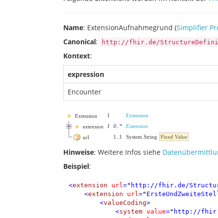
Name
: ExtensionAufnahmegrund (
Simplifier Pr
Canonical
:
http://fhir.de/StructureDefin
Kontext
:
expression
Encounter
I
Extension
Extension
I
0
..
*
Extension
extension
1
..
1
System.String
Fixed Value
url
Hinweise
: Weitere Infos siehe
Datenübermittlu
Beispiel
:
<
extension
url
=
"
http://fhir.de/Structu
<
extension
url
=
"
ErsteUndZweiteStel
<
valueCoding
>
<
system
value
=
"
http://fhir