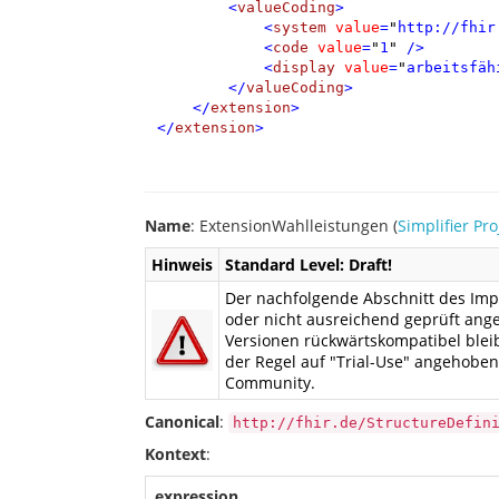
<
valueCoding
>
<
system
value
=
"
http://fhir
<
code
value
=
"
1
"
/>
<
display
value
=
"
arbeitsfäh
</
valueCoding
>
</
extension
>
</
extension
>
Name
: ExtensionWahlleistungen (
Simplifier Pro
Hinweis
Standard Level: Draft!
Der nachfolgende Abschnitt des Impl
oder nicht ausreichend geprüft ang
Versionen rückwärtskompatibel bleib
der Regel auf "Trial-Use" angehobe
Community.
Canonical
:
http://fhir.de/StructureDefin
Kontext
:
expression