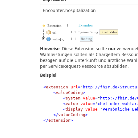
Encounter.hospitalization
I
Extension
Extension
1
..
1
System.String
Fixed Value
url
1
..
1
Binding
value[x]
Hinweise
: Diese Extension sollte
nur
verwendet
Wahlleistungen sollten als ChargeItem-Ressou
bezogen auf die Unterkunft und ärztliche Wahl
per ServiceRequest-Ressource abzubilden.
Beispiel
:
<
extension
url
=
"
http://fhir.de/Structu
<
valueCoding
>
<
system
value
=
"
http://fhir.de/
<
value
value
=
"
chef-oder-wahlar
<
display
value
=
"
Persönliche Be
</
valueCoding
>
</
extension
>