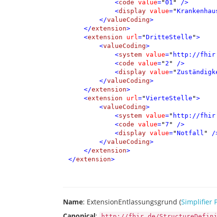
<
code
value
=
"
01
"
/>
<
display
value
=
"
Krankenhau
</
valueCoding
>
</
extension
>
<
extension
url
=
"
DritteStelle
"
>
<
valueCoding
>
<
system
value
=
"
http://fhir
<
code
value
=
"
2
"
/>
<
display
value
=
"
Zuständigk
</
valueCoding
>
</
extension
>
<
extension
url
=
"
VierteStelle
"
>
<
valueCoding
>
<
system
value
=
"
http://fhir
<
code
value
=
"
7
"
/>
<
display
value
=
"
Notfall
"
/
</
valueCoding
>
</
extension
>
</
extension
>
Name
: ExtensionEntlassungsgrund (
Simplifier 
Canonical
:
http://fhir.de/StructureDefin