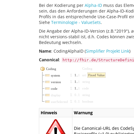
Bei der Kodierung per
Alpha-ID
muss das Eleme
sein, das den Anforderungen der Alpha-ID-Kodi
Profils in das entsprechende Use-Case-Profil e
Siehe
Terminologie - ValueSets
.
Die Angabe der Alpha-ID-Version (z.B."2019"), a
nicht versions-stabil ist, d.h. Codes können z
Bedeutung wechseln.
Name
: CodingAlphaID (
Simplifier Projekt Link
)
Canonical
:
http://fhir.de/StructureDefin
Coding
Coding
Σ
1
..
1
uri
Fixed Value
system
Σ
1
..
1
string
version
Σ
1
..
1
code
code
Σ
0
..
1
string
display
Σ
0
..
1
boolean
userSelected
Hinweis
Warnung
Die Canonical-URL des CodeSy
Basisprofile (<1.0) publizierte