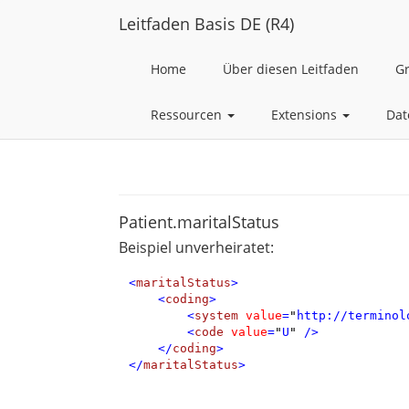
Leitfaden Basis DE (R4)
Home
Über diesen Leitfaden
G
Ressourcen
Extensions
Dat
Patient.maritalStatus
Beispiel unverheiratet:
<
maritalStatus
>
<
coding
>
<
system
value
=
"
http://terminol
<
code
value
=
"
U
"
/>
</
coding
>
</
maritalStatus
>