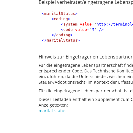
Beispiel verheiratet/eingetragene Lebensp
<
maritalStatus
>
<
coding
>
<
system
value
=
"
http://terminol
<
code
value
=
"
M
"
/>
</
coding
>
</
maritalStatus
>
Hinweis zur Eingetragenen Lebenspartner
Für die eingetragene Lebenspartnerschaft find
entsprechender Code. Das Technische Komitee 
einzuführen, da die Unterschiede zwischen ein
Steuer-/Adoptionsrecht) im Kontext der Erfassu
Für die eingetragene Lebenspartnerschaft ist 
Dieser Leitfaden enthält ein Supplement zum
Anzeigetexten:
marital-status