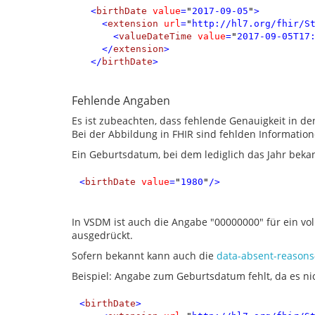
<
birthDate
value
=
"
2017-09-05
"
>
<
extension
url
=
"
http://hl7.org/fhir/S
<
valueDateTime
value
=
"
2017-09-05T17
</
extension
>
</
birthDate
>
Fehlende Angaben
Es ist zubeachten, dass fehlende Genauigkeit in d
Bei der Abbildung in FHIR sind fehlden Informatio
Ein Geburtsdatum, bei dem lediglich das Jahr bekannt
<
birthDate
value
=
"
1980
"
/>
In VSDM ist auch die Angabe "00000000" für ein v
ausgedrückt.
Sofern bekannt kann auch die
data-absent-reasons
Beispiel: Angabe zum Geburtsdatum fehlt, da es ni
<
birthDate
>