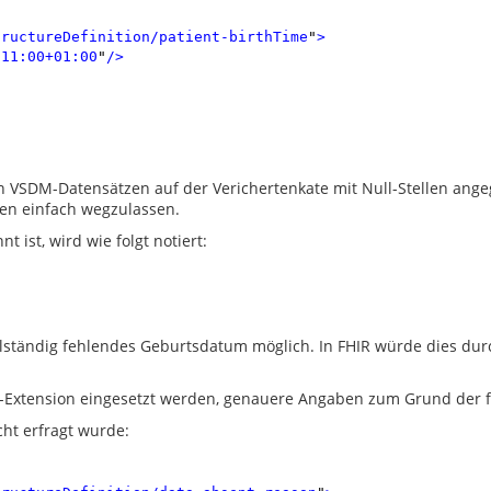
tructureDefinition/patient-birthTime
"
>
:11:00+01:00
"
/>
en VSDM-Datensätzen auf der Verichertenkate mit Null-Stellen ang
nen einfach wegzulassen.
 ist, wird wie folgt notiert:
ollständig fehlendes Geburtsdatum möglich. In FHIR würde dies du
-Extension eingesetzt werden, genauere Angaben zum Grund der 
cht erfragt wurde: