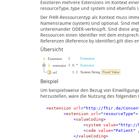
Existieren mehrere Extensions im Kontext ein
resourceType, type und system sind ebenfalls
Der FHIR-Ressourcentyp als Kontext muss imme
Namensräume (system) sind optional. Sind meh
untereinander ODER-verknüpft. Sind diese an
Ressourcen einen Identifier mit dem entsprech
Referenzen (Reference by Identifier) gilt dies 
Übersicht
I
Extension
Extension
I
0
..
*
Extension
extension
1
..
1
System.String
Fixed Value
url
Beispiel
Um beispielsweise den Bezug von Einwilligung
herzustellen, wäre die Nutzung des folgenden 
<
extension
url
=
"
http://fhir.de/Consen
<
extension
url
=
"
resourceType
"
>
<
valueCoding
>
<
system
value
=
"
http://
<
code
value
=
"
Patient
"
</
valueCoding
>