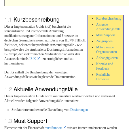
Kurzbeschreibung
Kurzbeschreibung
Aktuelle
Dieser Implementation Guide (IG) beschreibt die
Anwendungsfälle
standardisierte und interoperable Abbildung
Must Support
medikationsbezogener Informationen und Prozesse im
deutschen Gesundheitswesen auf Basis von HL7® FHIR®.
Zielgruppen
Ziel ist es, sektorenübergreifende Anwendungsfälle - wie
Mitwirkende
beispielsweise die strukturierte Dosierungsinformation im
Organisationen
E-Rezept, den elektronischen Medikationsplan oder den
Abhängigkeiten
Austausch mittels
ISiK
- zu ermöglichen und zu
harmonisieren.
Kontakt und
Feedback
Der IG enthält die Beschreibung der jeweiligen
Rechtliche
Anwendungsfälle sowie begleitende Dokumentation.
Hinweise
Aktuelle Anwendungsfälle
Dieser Implementation Guide wird kontinuierlich weiterentwickelt und verbessert.
Aktuell werden folgende Anwendungsfälle unterstützt:
Strukturierte und textuelle Darstellung von
Dosierungen
Must Support
Elemente mit der Eigenschaft
mustSupport
müssen immer implementiert werden.