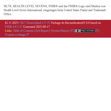
HL7®, HEALTH LEVEL SEVEN®, FHIR® und das FHIR®-Logo sind Marken von
Health Level Seven International, eingetragen beim United States Patent and Trademark
Office.
IG © 2025+
HL7 Deutschland e.V.
. Package de.fhir.medication#1.0.0 based on
FHIR 4.0.1
. Generated
2025-09-17
Links:
Table of Contents
|
QA Report
|
Version History
|
|
Propose a change