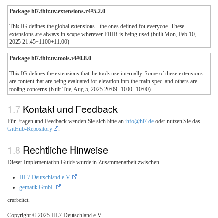
Package hl7.fhir.uv.extensions.r4#5.2.0
This IG defines the global extensions - the ones defined for everyone. These
extensions are always in scope wherever FHIR is being used (built Mon, Feb 10,
2025 21:45+1100+11:00)
Package hl7.fhir.uv.tools.r4#0.8.0
This IG defines the extensions that the tools use internally. Some of these extensions
are content that are being evaluated for elevation into the main spec, and others are
tooling concerns (built Tue, Aug 5, 2025 20:09+1000+10:00)
Kontakt und Feedback
Für Fragen und Feedback wenden Sie sich bitte an
info@hl7.de
oder nutzen Sie das
GitHub-Repository
.
Rechtliche Hinweise
Dieser Implementation Guide wurde in Zusammenarbeit zwischen
HL7 Deutschland e.V.
gematik GmbH
erarbeitet.
Copyright © 2025 HL7 Deutschland e.V.