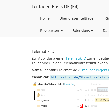
Leitfaden Basis DE (R4)
Home
Über diesen Leitfaden
G
Ressourcen
Extensions
Dat
Telematik-ID
Zur Abbildung einer
Telematik-ID
zur eindeutig
Teilnehmer in der Telematikinfrastruktur kann
Name
: IdentifierTelematikId (
Simplifier Projekt 
Canonical
:
http://fhir.de/StructureDefin
IdentifierTelematikId
(
Identifier
)
Identifier
use
Σ
?!
0
..
1
code
Binding
type
Σ
0
..
1
CodeableConce
system
Σ
1
..
1
uri
Fixed Valu
value
Σ
C
1
..
1
string