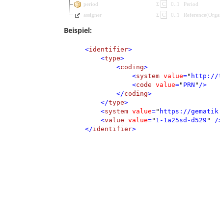
period
Σ
C
0
..
1
Period
assigner
Σ
C
0
..
1
Reference
(
Orga
Beispiel:
<
identifier
>
<
type
>
<
coding
>
<
system
value
=
"
http://
<
code
value
=
"
PRN
"
/>
</
coding
>
</
type
>
<
system
value
=
"
https://gematik
<
value
value
=
"
1-1a25sd-d529
"
/
</
identifier
>