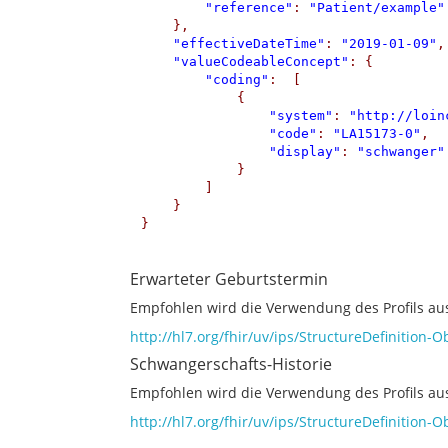
"reference"
: 
"Patient/example"
    },

"effectiveDateTime"
: 
"2019-01-09"
,

"valueCodeableConcept"
: {

"coding"
:  [

            {

"system"
: 
"http://loin
"code"
: 
"LA15173-0"
,

"display"
: 
"schwanger"
            }

        ]

    }

}

Erwarteter Geburtstermin
Empfohlen wird die Verwendung des Profils aus
http://hl7.org/fhir/uv/ips/StructureDefinition
Schwangerschafts-Historie
Empfohlen wird die Verwendung des Profils aus
http://hl7.org/fhir/uv/ips/StructureDefinition