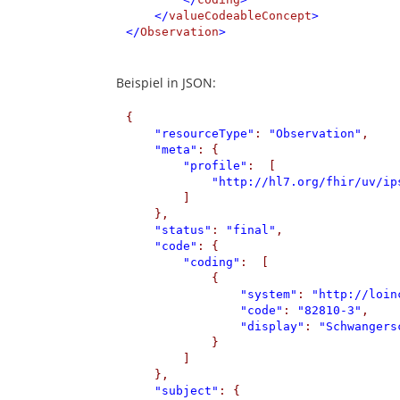
</
valueCodeableConcept
>
</
Observation
>
Beispiel in JSON:
{

"resourceType"
: 
"Observation"
,

"meta"
: {

"profile"
:  [

"http://hl7.org/fhir/uv/ip
        ]

    },

"status"
: 
"final"
,

"code"
: {

"coding"
:  [

            {

"system"
: 
"http://loin
"code"
: 
"82810-3"
,

"display"
: 
"Schwangers
            }

        ]

    },

"subject"
: {
