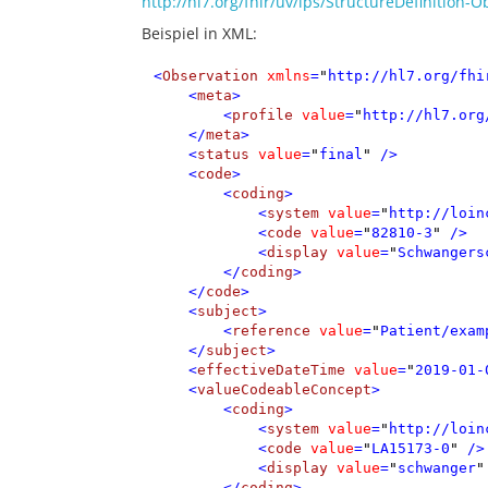
http://hl7.org/fhir/uv/ips/StructureDefinition-
Beispiel in XML:
<
Observation
xmlns
=
"
http://hl7.org/fhi
<
meta
>
<
profile
value
=
"
http://hl7.org
</
meta
>
<
status
value
=
"
final
"
/>
<
code
>
<
coding
>
<
system
value
=
"
http://loin
<
code
value
=
"
82810-3
"
/>
<
display
value
=
"
Schwangers
</
coding
>
</
code
>
<
subject
>
<
reference
value
=
"
Patient/exam
</
subject
>
<
effectiveDateTime
value
=
"
2019-01-
<
valueCodeableConcept
>
<
coding
>
<
system
value
=
"
http://loin
<
code
value
=
"
LA15173-0
"
/>
<
display
value
=
"
schwanger
"
</
coding
>