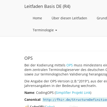
Leitfaden Basis DE (R4)
Home
Über diesen Leitfaden
Grund
Terminologie
OPS
Bei der Kodierung mittels
OPS
muss mindestens ein
dem zentralen Terminologieserver des deutschen
sowie zur terminologischen Validierung herangezo
Die Angabe der OPS-Version (z.B."2019"), aus der ei
Jahrensangaben in der Bedeutung wechseln.
Name
: CodingOPS (
Simplifier Projekt Link
)
Canonical
:
http://fhir.de/StructureDefinitio
CodingOPS
(
Coding
)
Coding