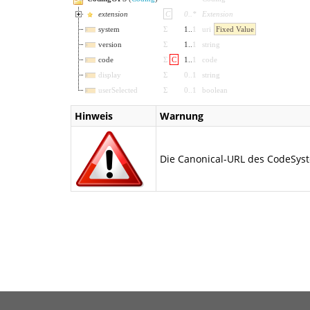
extension
C
0
..
*
Extension
system
Σ
1
..
1
uri
Fixed Value
version
Σ
1
..
1
string
code
Σ
C
1
..
1
code
display
Σ
0
..
1
string
userSelected
Σ
0
..
1
boolean
Hinweis
Warnung
Die Canonical-URL des CodeSyst