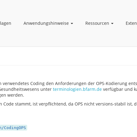
lagen
Anwendungshinweise
Ressourcen
Exte
 verwendetes Coding den Anforderungen der OPS-Kodierung entsp
 Gesundheitswesens unter
terminologien.bfarm.de
verfügbar und ka
gen werden.
n Code stammt, ist verpflichtend, da OPS nicht versions-stabil ist
n/CodingOPS