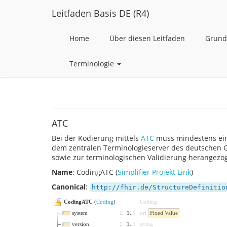
Leitfaden Basis DE (R4)
Home
Über diesen Leitfaden
Grund
Terminologie
ATC
Bei der Kodierung mittels
ATC
muss mindestens ein
dem zentralen Terminologieserver des deutschen
sowie zur terminologischen Validierung herangezo
Name
: CodingATC (
Simplifier Projekt Link
)
Canonical
:
http://fhir.de/StructureDefinitio
CodingATC
(
Coding
)
Coding
system
Σ
1
..
1
uri
Fixed Value
version
Σ
1
..
1
string