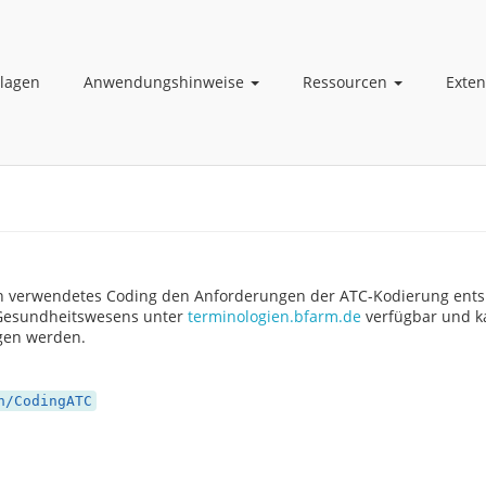
lagen
Anwendungshinweise
Ressourcen
Exte
 verwendetes Coding den Anforderungen der ATC-Kodierung entsp
 Gesundheitswesens unter
terminologien.bfarm.de
verfügbar und ka
gen werden.
n/CodingATC