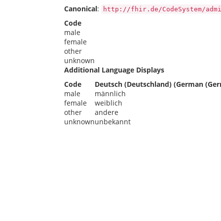
Canonical
:
http://fhir.de/CodeSystem/adm
Code
male
female
other
unknown
Additional Language Displays
Code
Deutsch (Deutschland) (German (Ger
male
männlich
female
weiblich
other
andere
unknown
unbekannt