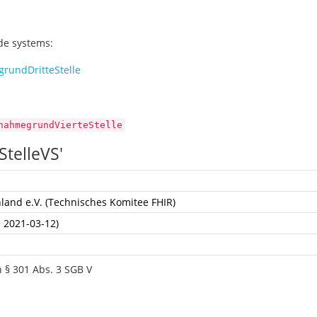
ode systems:
rundDritteStelle
nahmegrundVierteStelle
telleVS'
land e.V. (Technisches Komitee FHIR)
e 2021-03-12)
 § 301 Abs. 3 SGB V