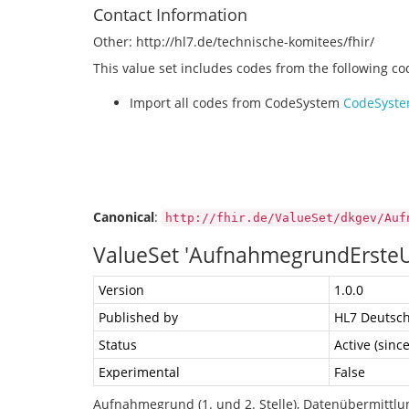
Contact Information
Other: http://hl7.de/technische-komitees/fhir/
This value set includes codes from the following c
Import all codes from CodeSystem
CodeSyst
Canonical
:
http://fhir.de/ValueSet/dkgev/Auf
ValueSet 'AufnahmegrundErsteU
Version
1.0.0
Published by
HL7 Deutsch
Status
Active (sinc
Experimental
False
Aufnahmegrund (1. und 2. Stelle), Datenübermittlu