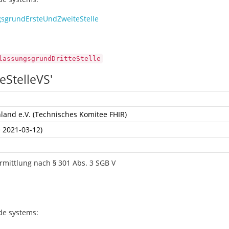
gsgrundErsteUndZweiteStelle
lassungsgrundDritteStelle
eStelleVS'
land e.V. (Technisches Komitee FHIR)
e 2021-03-12)
rmittlung nach § 301 Abs. 3 SGB V
ode systems: