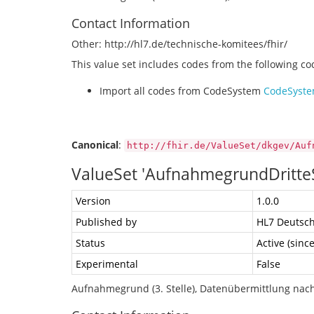
Contact Information
Other: http://hl7.de/technische-komitees/fhir/
This value set includes codes from the following c
Import all codes from CodeSystem
CodeSyste
Canonical
:
http://fhir.de/ValueSet/dkgev/Auf
ValueSet 'AufnahmegrundDritteS
Version
1.0.0
Published by
HL7 Deutsch
Status
Active (sinc
Experimental
False
Aufnahmegrund (3. Stelle), Datenübermittlung nach