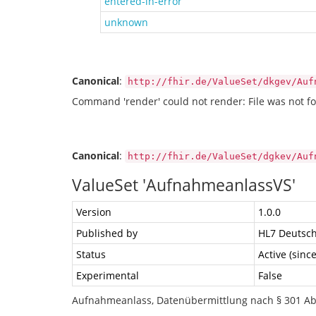
entered-in-error
unknown
Canonical
:
http://fhir.de/ValueSet/dkgev/Auf
Command 'render' could not render: File was not fo
Canonical
:
http://fhir.de/ValueSet/dgkev/Auf
ValueSet 'AufnahmeanlassVS'
Version
1.0.0
Published by
HL7 Deutsch
Status
Active (sinc
Experimental
False
Aufnahmeanlass, Datenübermittlung nach § 301 Ab