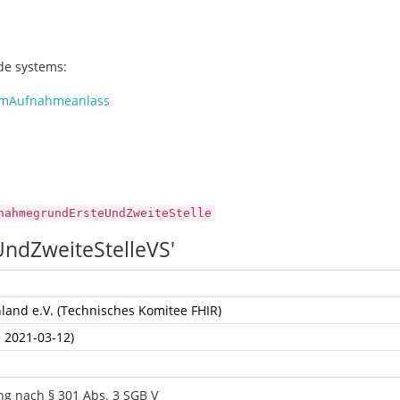
ode systems:
emAufnahmeanlass
nahmegrundErsteUndZweiteStelle
ndZweiteStelleVS'
land e.V. (Technisches Komitee FHIR)
e 2021-03-12)
ng nach § 301 Abs. 3 SGB V