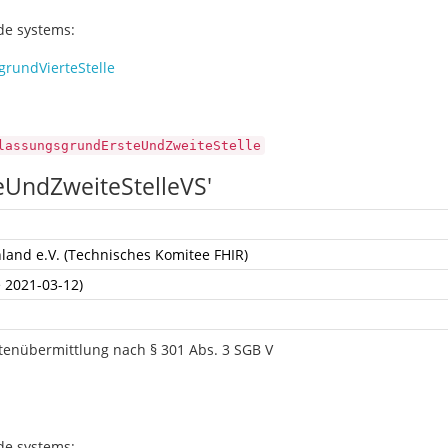
ode systems:
rundVierteStelle
lassungsgrundErsteUndZweiteStelle
eUndZweiteStelleVS'
land e.V. (Technisches Komitee FHIR)
e 2021-03-12)
atenübermittlung nach § 301 Abs. 3 SGB V
ode systems: