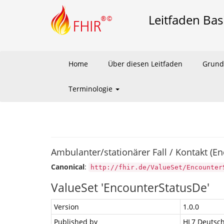
Leitfaden Bas
Home
Über diesen Leitfaden
Grund
Terminologie
Ambulanter/stationärer Fall / Kontakt (E
Canonical
:
http://fhir.de/ValueSet/Encounter
ValueSet 'EncounterStatusDe'
Version
1.0.0
Published by
HL7 Deutsch