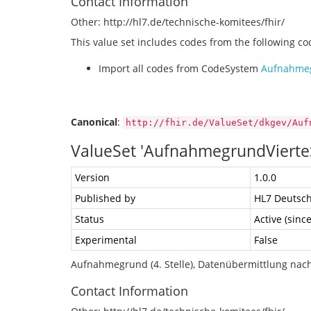
Contact Information
Other: http://hl7.de/technische-komitees/fhir/
This value set includes codes from the following c
Import all codes from CodeSystem
Aufnahmeg
Canonical
:
http://fhir.de/ValueSet/dkgev/Auf
ValueSet 'AufnahmegrundVierteS
Version
1.0.0
Published by
HL7 Deutsch
Status
Active (sinc
Experimental
False
Aufnahmegrund (4. Stelle), Datenübermittlung nach
Contact Information