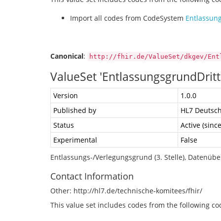
Import all codes from CodeSystem
Entlassun
Canonical
:
http://fhir.de/ValueSet/dkgev/Ent
ValueSet 'EntlassungsgrundDritt
Version
1.0.0
Published by
HL7 Deutsch
Status
Active (sinc
Experimental
False
Entlassungs-/Verlegungsgrund (3. Stelle), Datenübe
Contact Information
Other: http://hl7.de/technische-komitees/fhir/
This value set includes codes from the following c