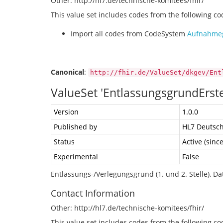
Other: http://hl7.de/technische-komitees/fhir/
This value set includes codes from the following c
Import all codes from CodeSystem
Aufnahmeg
Canonical
:
http://fhir.de/ValueSet/dkgev/Ent
ValueSet 'EntlassungsgrundErst
Version
1.0.0
Published by
HL7 Deutsch
Status
Active (sinc
Experimental
False
Entlassungs-/Verlegungsgrund (1. und 2. Stelle), D
Contact Information
Other: http://hl7.de/technische-komitees/fhir/
This value set includes codes from the following c