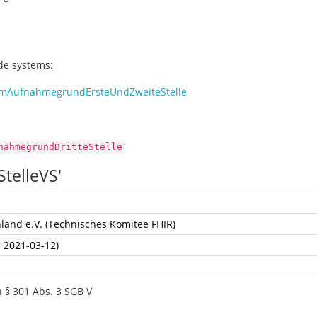
ode systems:
mAufnahmegrundErsteUndZweiteStelle
nahmegrundDritteStelle
telleVS'
land e.V. (Technisches Komitee FHIR)
e 2021-03-12)
 § 301 Abs. 3 SGB V