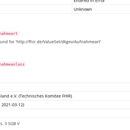
Entered in Error
Unknown
nahmeart
und for 'http://fhir.de/ValueSet/dkgev/Aufnahmeart'
nahmeanlass
land e.V. (Technisches Komitee FHIR)
e 2021-03-12)
s. 3 SGB V