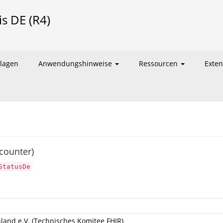
is DE (R4)
lagen
Anwendungshinweise
Ressourcen
Exte
ncounter)
StatusDe
land e.V. (Technisches Komitee FHIR)